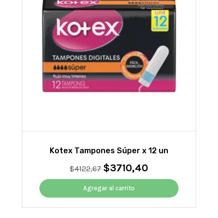
Kotex Tampones Súper x 12 un
$
3710,40
El
El
$
4122,67
precio
precio
original
actual
Agregar al carrito
era:
es:
$4122,67.
$3710,40.