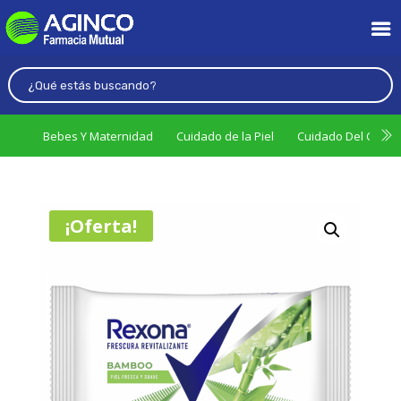
Bebes Y Maternidad
Cuidado de la Piel
Cuidado Del Cabel
¡Oferta!