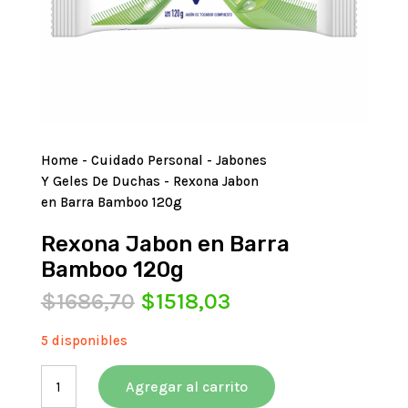
Home
-
Cuidado Personal
-
Jabones
Y Geles De Duchas
- Rexona Jabon
en Barra Bamboo 120g
Rexona Jabon en Barra
Bamboo 120g
El
El
$
1686,70
$
1518,03
precio
precio
original
actual
5 disponibles
era:
es:
Rexona
$1686,70.
$1518,03.
Agregar al carrito
Jabon