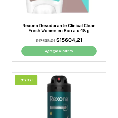
Rexona Desodorante Clinical Clean
Fresh Women en Barra x 48 g
$
15604,21
El
El
$
17338,01
precio
precio
original
actual
Agregar al carrito
era:
es:
$17338,01.
$15604,21.
¡Oferta!