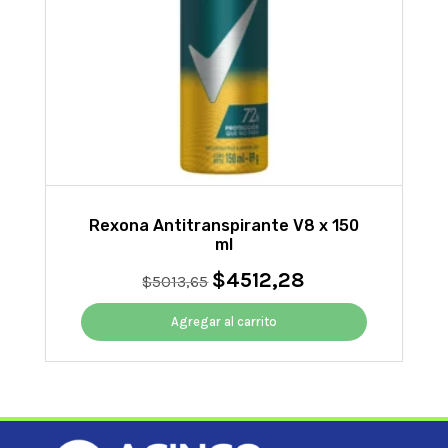
Rexona Antitranspirante V8 x 150
ml
$
4512,28
El
El
$
5013,65
precio
precio
original
actual
Agregar al carrito
era:
es:
$5013,65.
$4512,28.