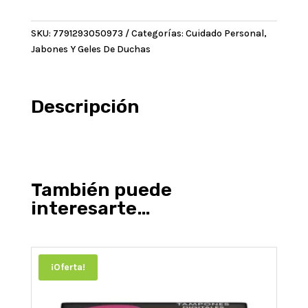
en
Barra
SKU:
7791293050973
Categorías:
Cuidado Personal
,
Bamboo
Jabones Y Geles De Duchas
120g
cantidad
Descripción
También puede
interesarte…
¡Oferta!