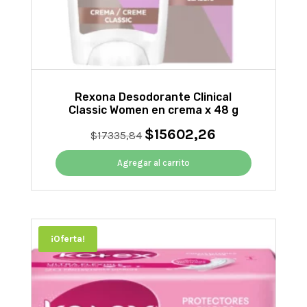
Rexona Desodorante Clinical
Classic Women en crema x 48 g
$
15602,26
El
El
$
17335,84
precio
precio
original
actual
Agregar al carrito
era:
es:
$17335,84.
$15602,26.
¡Oferta!