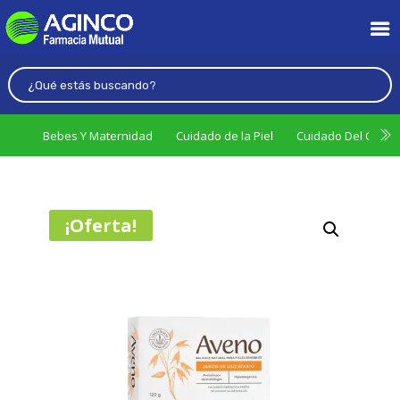
Bebes Y Maternidad
Cuidado de la Piel
Cuidado Del Cabel
¡Oferta!