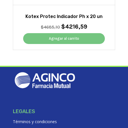
Kotex Protec Indicador Ph x 20 un
$
4216,59
El
El
$
4685,10
precio
precio
original
actual
Agregar al carrito
era:
es:
$4685,10.
$4216,59.
LEGALES
Términos y condiciones