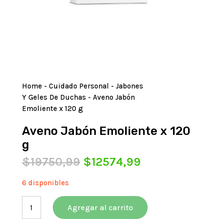
Home
-
Cuidado Personal
-
Jabones
Y Geles De Duchas
- Aveno Jabón
Emoliente x 120 g
Aveno Jabón Emoliente x 120
g
El
El
$
19750,99
$
12574,99
precio
precio
original
actual
6 disponibles
era:
es:
Aveno
$19750,99.
$12574,99.
Agregar al carrito
Jabón