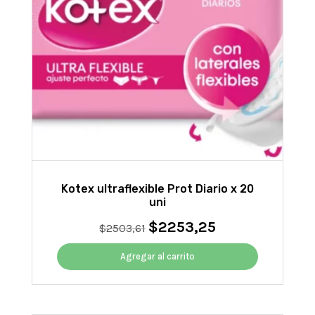
Kotex ultraflexible Prot Diario x 20
uni
$
2253,25
El
El
$
2503,61
precio
precio
original
actual
Agregar al carrito
era:
es:
$2503,61.
$2253,25.