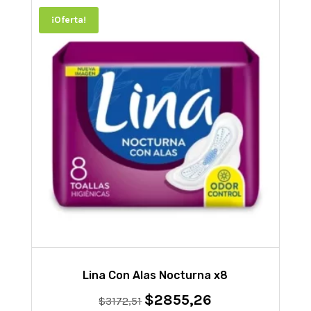
¡Oferta!
Lina Con Alas Nocturna x8
$
2855,26
El
El
$
3172,51