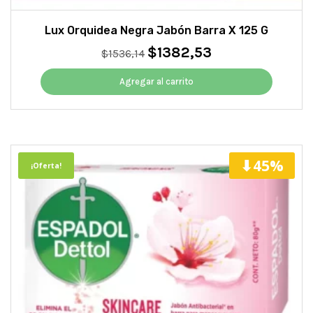
Lux Orquidea Negra Jabón Barra X 125 G
$
1382,53
El
El
$
1536,14
precio
precio
original
actual
Agregar al carrito
era:
es:
$1536,14.
$1382,53.
⬇45%
¡Oferta!