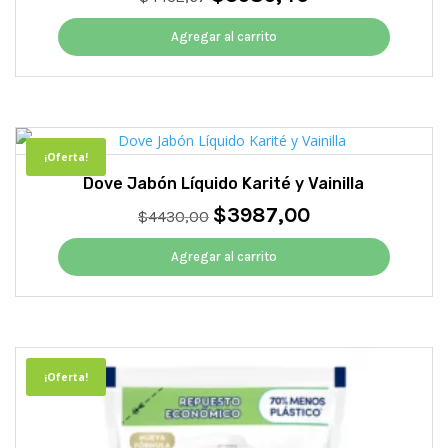
precio
precio
original
actual
Agregar al carrito
era:
es:
$4432,67.
$3989,40.
¡Oferta!
Dove Jabón Líquido Karité y Vainilla
$
3987,00
El
El
$
4430,00
precio
precio
original
actual
Agregar al carrito
era:
es:
$4430,00.
$3987,00.
¡Oferta!