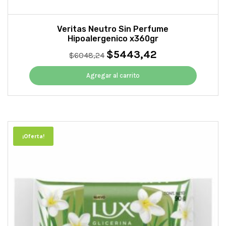
Veritas Neutro Sin Perfume
Hipoalergenico x360gr
$
5443,42
El
El
$
6048,24
precio
precio
original
actual
Agregar al carrito
era:
es:
$6048,24.
$5443,42.
¡Oferta!