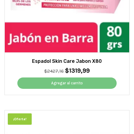
Espadol Skin Care Jabon X80
$
1319,99
El
El
$
2427,16
precio
precio
original
actual
Agregar al carrito
era:
es:
$2427,16.
$1319,99.
¡Oferta!