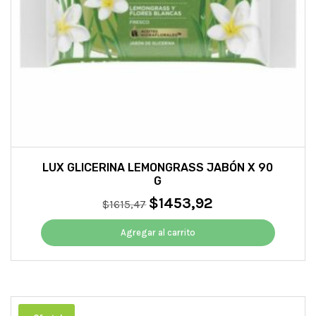
LUX GLICERINA LEMONGRASS JABÓN X 90
G
$
1453,92
El
El
$
1615,47
precio
precio
original
actual
Agregar al carrito
era:
es:
$1615,47.
$1453,92.