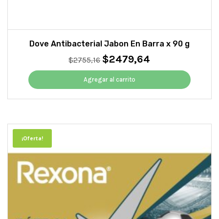
Dove Antibacterial Jabon En Barra x 90 g
$
2479,64
El
El
$
2755,16
precio
precio
original
actual
Agregar al carrito
era:
es:
$2755,16.
$2479,64.
¡Oferta!