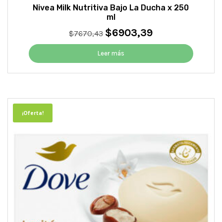
Nivea Milk Nutritiva Bajo La Ducha x 250
ml
$
6903,39
El
El
$
7670,43
precio
precio
original
actual
Leer más
era:
es:
$7670,43.
$6903,39.
¡Oferta!