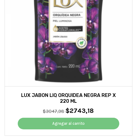
LUX JABON LIQ ORQUIDEA NEGRA REP X
220 ML
$
2743,18
El
El
$
3047,98
precio
precio
original
actual
Agregar al carrito
era:
es:
$3047,98.
$2743,18.