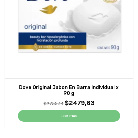
Dove Original Jabon En Barra Individual x
90 g
$
2479,63
El
El
$
2755,14
precio
precio
original
actual
Leer más
era:
es:
$2755,14.
$2479,63.