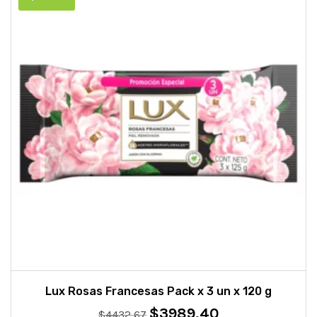
Lux Rosas Francesas Pack x 3 un x 120 g
$
3989,40
El
El
$
4432,67