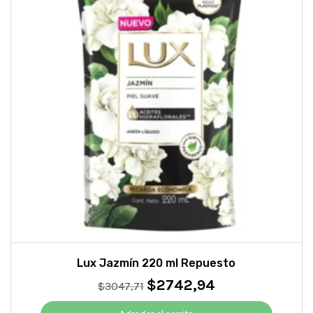
Lux Jazmín 220 ml Repuesto
$
2742,94
El
El
$
3047,71
precio
precio