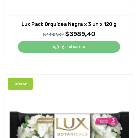
Lux Pack Orquídea Negra x 3 un x 120 g
$
3989,40
El
El
$
4432,67
precio
precio
original
actual
Agregar al carrito
era:
es:
$4432,67.
$3989,40.
¡Oferta!