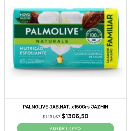
PALMOLIVE JAB.NAT. x150Grs JAZMIN
$
1306,50
El
El
$
1451,67
precio
precio
original
actual
Agregar al carrito