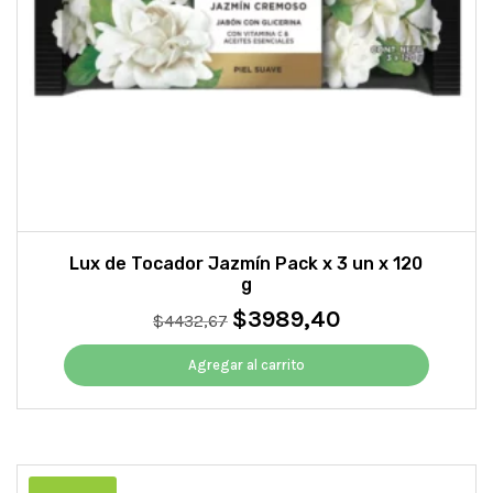
Lux de Tocador Jazmín Pack x 3 un x 120
g
$
3989,40
El
El
$
4432,67
precio
precio
original
actual
Agregar al carrito
era:
es:
$4432,67.
$3989,40.