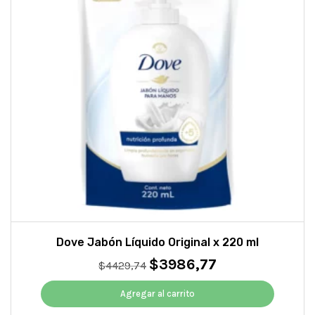
Dove Jabón Líquido Original x 220 ml
$
3986,77
El
El
$
4429,74
precio
precio
original
actual
Agregar al carrito
era:
es: