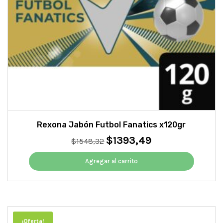
Rexona Jabón Futbol Fanatics x120gr
$
1393,49
El
El
$
1548,32
precio
precio
original
actual
Agregar al carrito
era:
es:
$1548,32.
$1393,49.
¡Oferta!