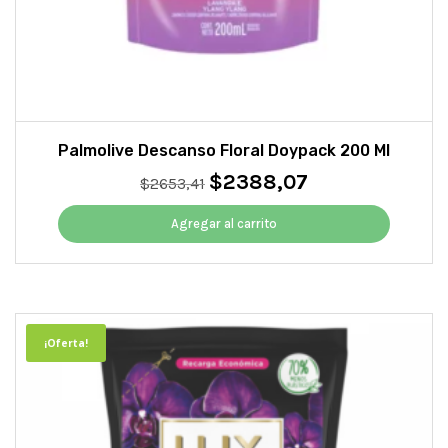
Palmolive Descanso Floral Doypack 200 Ml
$
2388,07
El
El
$
2653,41
precio
precio
original
actual
Agregar al carrito
era:
es:
$2653,41.
$2388,07.
¡Oferta!