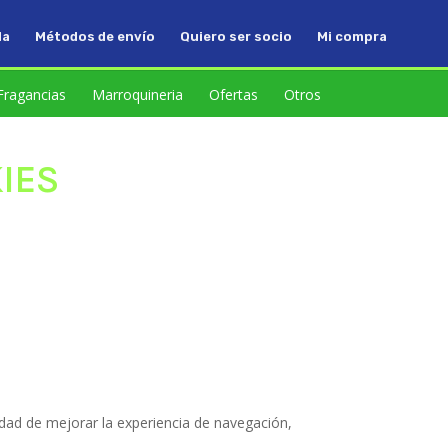
da
Métodos de envío
Quiero ser socio
Mi compra
Fragancias
Marroquineria
Ofertas
Otros
IES
alidad de mejorar la experiencia de navegación,