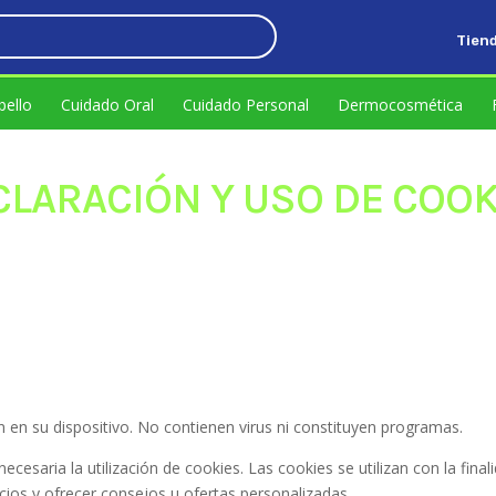
Tien
bello
Cuidado Oral
Cuidado Personal
Dermocosmética
CLARACIÓN Y USO DE COOK
 en su dispositivo. No contienen virus ni constituyen programas.
 necesaria la utilización de cookies. Las cookies se utilizan con la fin
icios y ofrecer consejos u ofertas personalizadas.