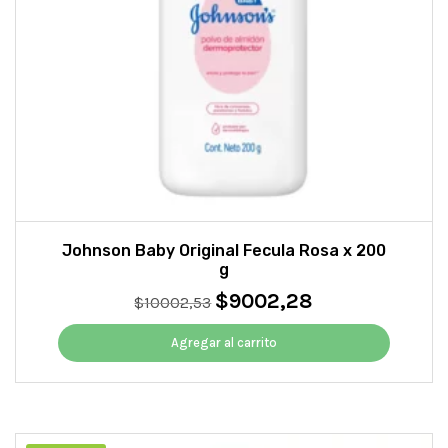
Johnson Baby Original Fecula Rosa x 200
g
$
9002,28
El
El
$
10002,53
precio
precio
original
actual
Agregar al carrito
era:
es:
$10002,53.
$9002,28.