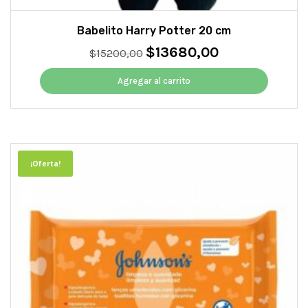
Babelito Harry Potter 20 cm
$
13680,00
El
El
$
15200,00
precio
precio
original
actual
Agregar al carrito
era:
es:
$15200,00.
$13680,00.
¡Oferta!