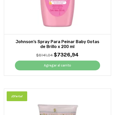
Johnson’s Spray Para Peinar Baby Gotas
de Brillo x 200 ml
$
7326,94
El
El
$
8141,04
precio
precio
original
actual
Agregar al carrito
era:
es:
$8141,04.
$7326,94.
¡Oferta!