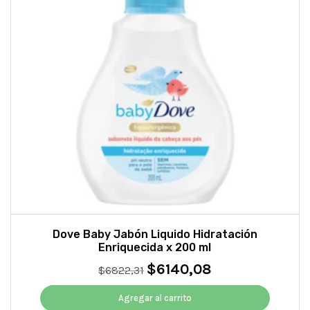
Dove Baby Jabón Liquido Hidratación
Enriquecida x 200 ml
$
6140,08
El
El
$
6822,31
precio
precio
original
actual
Agregar al carrito