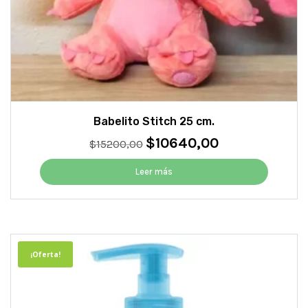
Babelito Stitch 25 cm.
$
10640,00
El
El
$
15200,00
precio
precio
original
actual
Leer más
era:
es:
$15200,00.
$10640,00.
¡Oferta!