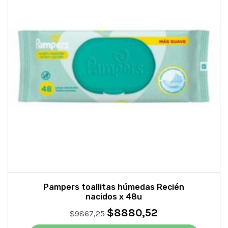
Pampers toallitas húmedas Recién
nacidos x 48u
$
8880,52
El
El
$
9867,25
precio
precio