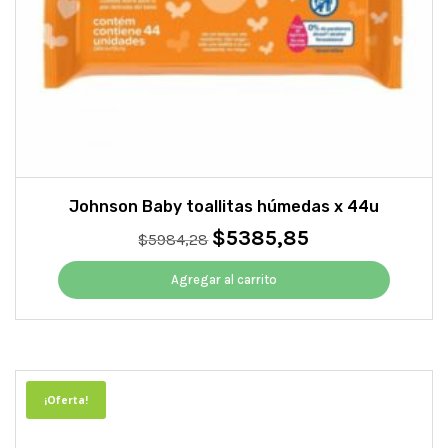
Johnson Baby toallitas húmedas x 44u
$
5385,85
El
El
$
5984,28
precio
precio
original
actual
Agregar al carrito
era:
es:
$5984,28.
$5385,85.
¡Oferta!