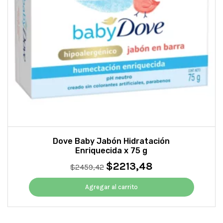
Dove Baby Jabón Hidratación
Enriquecida x 75 g
$
2213,48
El
El
$
2459,42
precio
precio
original
actual
Agregar al carrito
era:
es:
$2459,42.
$2213,48.