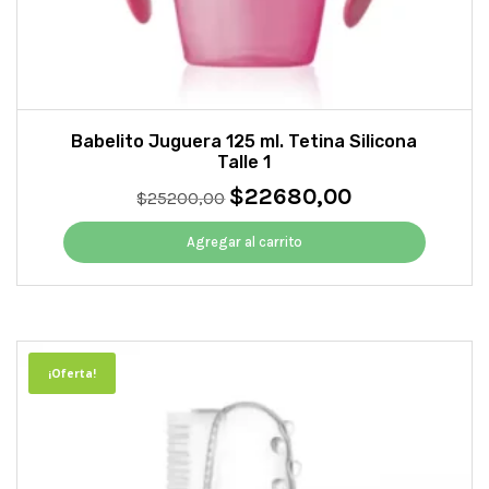
Babelito Juguera 125 ml. Tetina Silicona
Talle 1
$
22680,00
El
El
$
25200,00
precio
precio
original
actual
Agregar al carrito
era:
es:
$25200,00.
$22680,00.
¡Oferta!