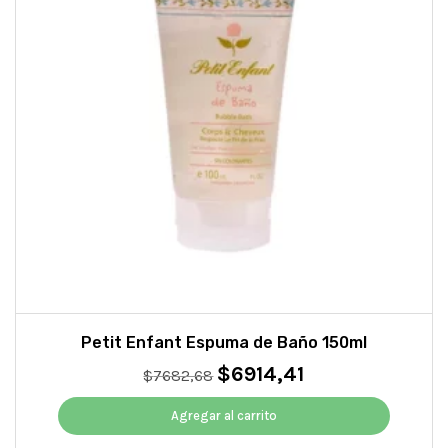
Petit Enfant Espuma de Baño 150ml
$
6914,41
El
El
$
7682,68
precio
precio
original
actual
Agregar al carrito
era:
es: