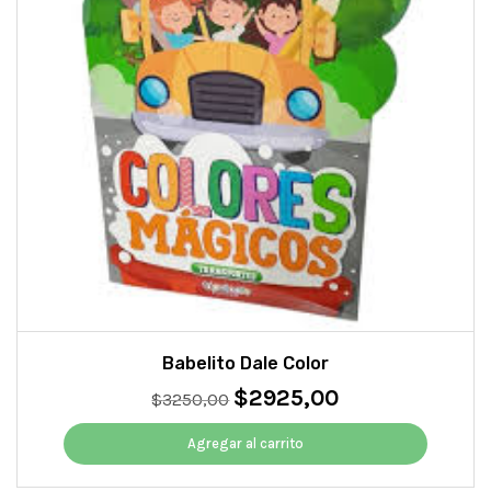
Babelito Dale Color
$
2925,00
El
El
$
3250,00
precio
precio
original
actual
Agregar al carrito
era:
es:
$3250,00.
$2925,00.