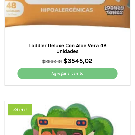
Toddler Deluxe Con Aloe Vera 48
Unidades
$
3545,02
El
El
$
3938,91
precio
precio
original
actual
Agregar al carrito
era:
es:
$3938,91.
$3545,02.
¡Oferta!