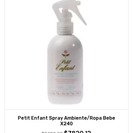
Petit Enfant Spray Ambiente/Ropa Bebe
X240
$
7820,12
El
El