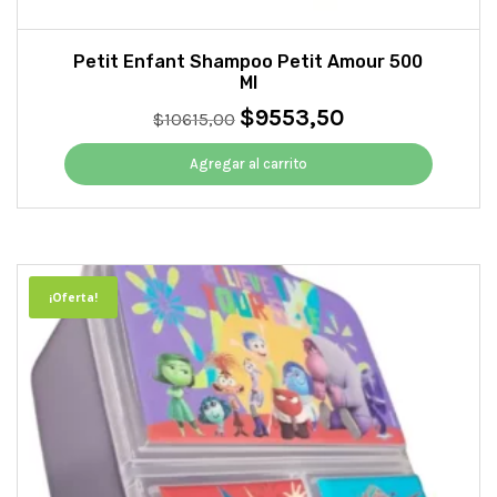
Petit Enfant Shampoo Petit Amour 500
Ml
$
9553,50
El
El
$
10615,00
precio
precio
original
actual
Agregar al carrito
era:
es:
$10615,00.
$9553,50.
¡Oferta!