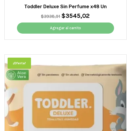
Toddler Deluxe Sin Perfume x48 Un
$
3545,02
El
El
$
3938,91
precio
precio
original
actual
Agregar al carrito
era:
es:
$3938,91.
$3545,02.
¡Oferta!