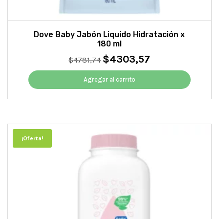
Dove Baby Jabón Liquido Hidratación x
180 ml
$
4303,57
El
El
$
4781,74
precio
precio
original
actual
Agregar al carrito
era:
es:
$4781,74.
$4303,57.
¡Oferta!