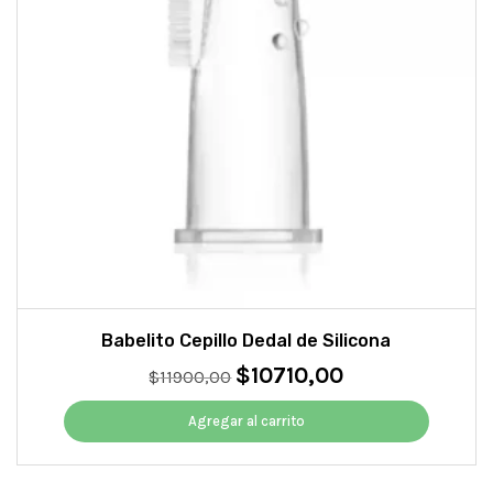
Babelito Cepillo Dedal de Silicona
$
10710,00
El
El
$
11900,00
precio
precio
original
actual
Agregar al carrito
era:
es:
$11900,00.
$10710,00.