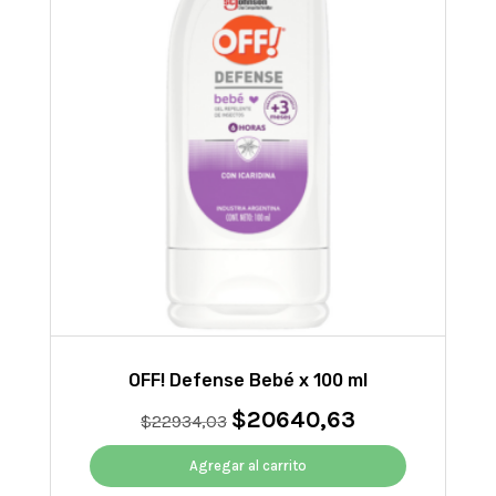
OFF! Defense Bebé x 100 ml
$
20640,63
El
El
$
22934,03
precio
precio
original
actual
Agregar al carrito
era:
es: