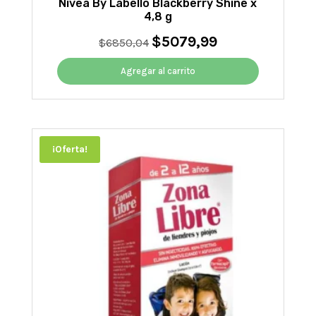
Nivea By Labello Blackberry Shine x
4,8 g
$
5079,99
El
El
$
6850,04
precio
precio
original
actual
Agregar al carrito
era:
es:
$6850,04.
$5079,99.
¡Oferta!