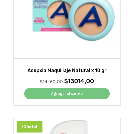
Asepxia Maquillaje Natural x 10 gr
$
13014,00
El
El
$
14460,00
precio
precio
original
actual
Agregar al carrito
era:
es:
$14460,00.
$13014,00.
¡Oferta!