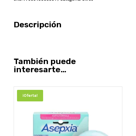
cantidad
Descripción
También puede
interesarte…
¡Oferta!