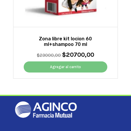
Zona libre kit locion 60
ml+shampoo 70 ml
$
20700,00
El
El
$
23000,00
precio
precio
original
actual
Agregar al carrito
era:
es:
$23000,00.
$20700,00.