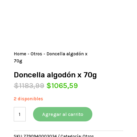
Home
-
Otros
- Doncella algodón x
70g
Doncella algodón x 70g
El
El
$
1183,99
$
1065,59
precio
precio
original
actual
2 disponibles
era:
es:
Doncella
$1183,99.
$1065,59.
Agregar al carrito
algodón
x
70g
SKU:
7790940003034
Categoría:
Otros