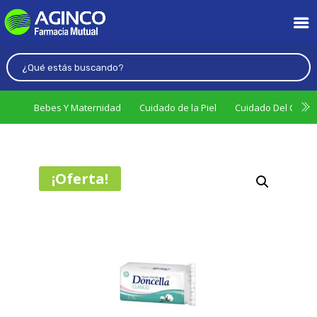
Bebes Y Maternidad
Cuidado de la Piel
Cuidado Del Cabel
¡Oferta!