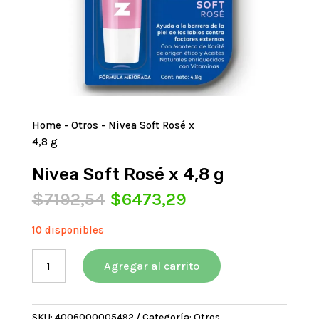
Home
-
Otros
- Nivea Soft Rosé x
4,8 g
Nivea Soft Rosé x 4,8 g
El
El
$
7192,54
$
6473,29
precio
precio
original
actual
10 disponibles
era:
es:
Nivea
$7192,54.
$6473,29.
Agregar al carrito
Soft
Rosé
x
SKU:
4006000005492
Categoría:
Otros