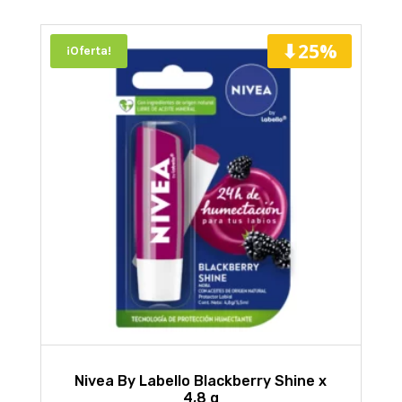
⬇25%
¡Oferta!
Nivea By Labello Blackberry Shine x
4,8 g