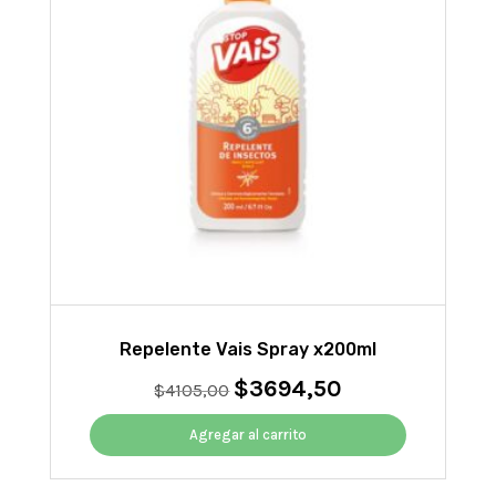
Repelente Vais Spray x200ml
$
3694,50
El
El
$
4105,00
precio
precio
original
actual
Agregar al carrito
era:
es:
$4105,00.
$3694,50.