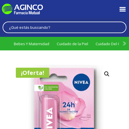
Bebes Y Maternidad
Cuidado de la Piel
Cuidado Del Cabel
¡Oferta!