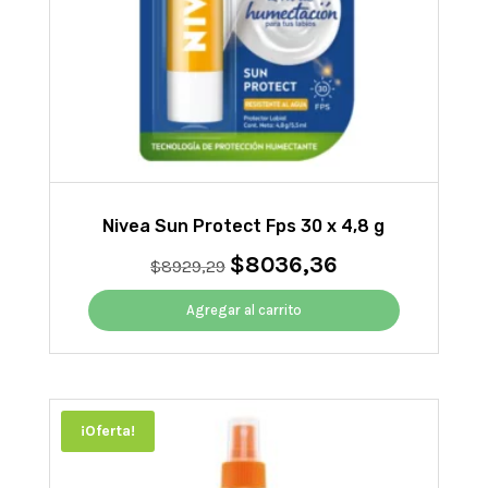
Nivea Sun Protect Fps 30 x 4,8 g
$
8036,36
El
El
$
8929,29
precio
precio
original
actual
Agregar al carrito
era:
es:
$8929,29.
$8036,36.
¡Oferta!