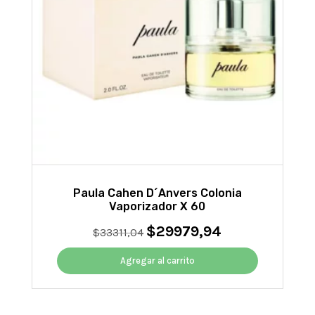
Paula Cahen D´Anvers Colonia
Vaporizador X 60
$
29979,94
El
El
$
33311,04
precio
precio
original
actual
Agregar al carrito
era:
es:
$33311,04.
$29979,94.