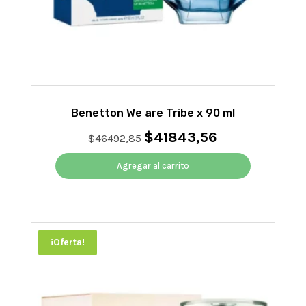
Benetton We are Tribe x 90 ml
$
41843,56
El
El
$
46492,85
precio
precio
original
actual
Agregar al carrito
era:
es:
$46492,85.
$41843,56.
¡Oferta!