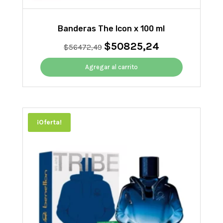
Banderas The Icon x 100 ml
$
50825,24
El
El
$
56472,49
precio
precio
original
actual
Agregar al carrito
era:
es:
$56472,49.
$50825,24.
¡Oferta!