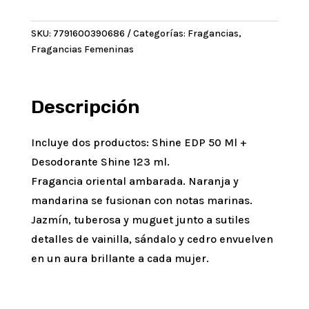
Shine
EDP
SKU:
7791600390686
Categorías:
Fragancias
,
50
Fragancias Femeninas
Ml
+
DEO
2
Descripción
Unid
cantidad
Incluye dos productos: Shine EDP 50 Ml +
Desodorante Shine 123 ml.
Fragancia oriental ambarada. Naranja y
mandarina se fusionan con notas marinas.
Jazmín, tuberosa y muguet junto a sutiles
detalles de vainilla, sándalo y cedro envuelven
en un aura brillante a cada mujer.