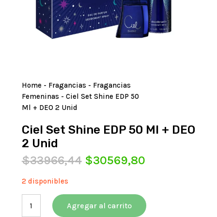
Home
-
Fragancias
-
Fragancias
Femeninas
- Ciel Set Shine EDP 50
Ml + DEO 2 Unid
Ciel Set Shine EDP 50 Ml + DEO
2 Unid
El
El
$
33966,44
$
30569,80
precio
precio
original
actual
2 disponibles
era:
es:
Ciel
$33966,44.
$30569,80.
Agregar al carrito
Set