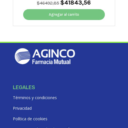
$
41843,56
El
El
$
46492,85
precio
precio
original
actual
Agregar al carrito
era:
es:
$46492,85.
$41843,56.
LEGALES
Términos y condiciones
Privacidad
Política de cookies