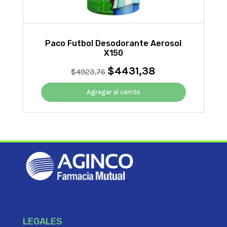
Paco Futbol Desodorante Aerosol
X150
$
4431,38
El
El
$
4923,76
precio
precio
original
actual
Agregar al carrito
era:
es:
$4923,76.
$4431,38.
LEGALES