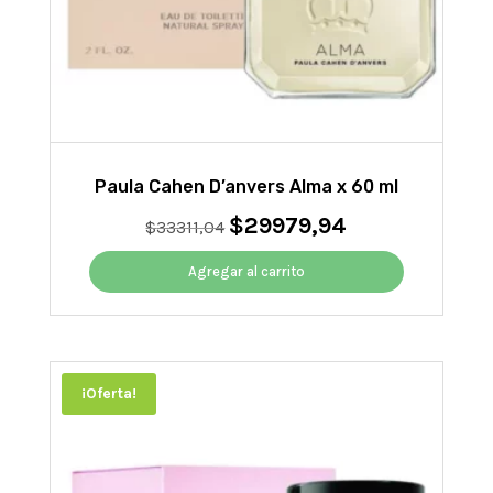
Paula Cahen D’anvers Alma x 60 ml
$
29979,94
El
El
$
33311,04
precio
precio
original
actual
Agregar al carrito
era:
es:
$33311,04.
$29979,94.
¡Oferta!