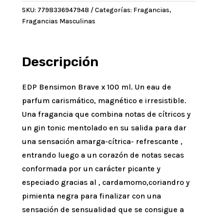
100
SKU:
7798336947948
Categorías:
Fragancias
,
ml
Fragancias Masculinas
cantidad
Descripción
EDP Bensimon Brave x 100 ml. Un eau de
parfum carismático, magnético e irresistible.
Una fragancia que combina notas de cítricos y
un gin tonic mentolado en su salida para dar
una sensación amarga-cítrica- refrescante ,
entrando luego a un corazón de notas secas
conformada por un carácter picante y
especiado gracias al , cardamomo,coriandro y
pimienta negra para finalizar con una
sensación de sensualidad que se consigue a