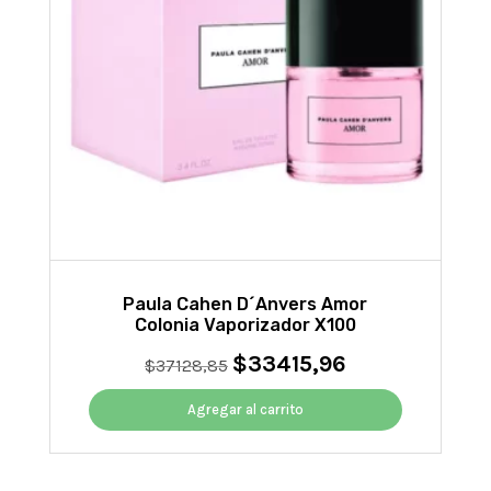
Paula Cahen D´Anvers Amor
Colonia Vaporizador X100
$
33415,96
El
El
$
37128,85
precio
precio
original
actual
Agregar al carrito
era:
es:
$37128,85.
$33415,96.