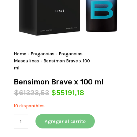
Home
-
Fragancias
-
Fragancias
Masculinas
- Bensimon Brave x 100
ml
Bensimon Brave x 100 ml
El
El
$
61323,53
$
55191,18
precio
precio
original
actual
10 disponibles
era:
es:
Bensimon
$61323,53.
$55191,18.
Agregar al carrito
Brave
x