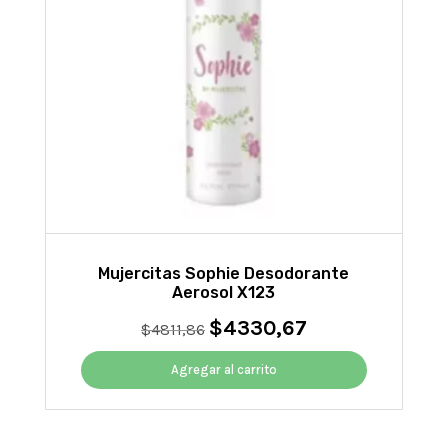
Mujercitas Sophie Desodorante
Aerosol X123
$
4330,67
El
El
$
4811,86
precio
precio
original
actual
Agregar al carrito
era:
es:
$4811,86.
$4330,67.