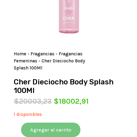
Home
-
Fragancias
-
Fragancias
Femeninas
- Cher Dieciocho Body
Splash 100Ml
Cher Dieciocho Body Splash
100Ml
El
El
$
20003,23
$
18002,91
precio
precio
original
actual
1 disponibles
era:
es:
$20003,23.
$18002,91.
Agregar al carrito
Cher