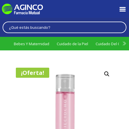
Bebes Y Maternidad
Cuidado de la Piel
Cuidado Del Cabel
¡Oferta!