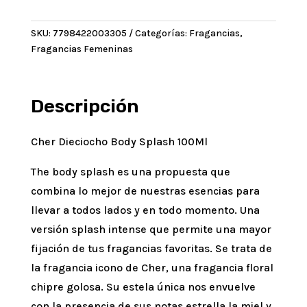
Dieciocho
Body
SKU:
7798422003305
Categorías:
Fragancias
,
Splash
Fragancias Femeninas
100Ml
cantidad
Descripción
Cher Dieciocho Body Splash 100Ml
The body splash es una propuesta que
combina lo mejor de nuestras esencias para
llevar a todos lados y en todo momento. Una
versión splash intense que permite una mayor
fijación de tus fragancias favoritas. Se trata de
la fragancia icono de Cher, una fragancia floral
chipre golosa. Su estela única nos envuelve
con la presencia de sus notas estrella la miel y