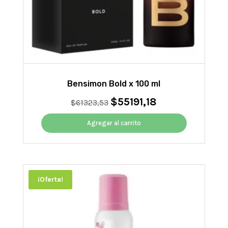
Bensimon Bold x 100 ml
$
55191,18
El
El
$
61323,53
precio
precio
original
actual
Agregar al carrito
era:
es:
$61323,53.
$55191,18.
¡Oferta!