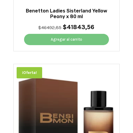
Benetton Ladies Sisterland Yellow
Peony x 80 ml
$
41843,56
El
El
$
46492,85
precio
precio
original
actual
Agregar al carrito
era:
es:
$46492,85.
$41843,56.
¡Oferta!