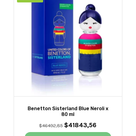
Benetton Sisterland Blue Neroli x
80 ml
$
41843,56
El
El
$
46492,85
precio
precio