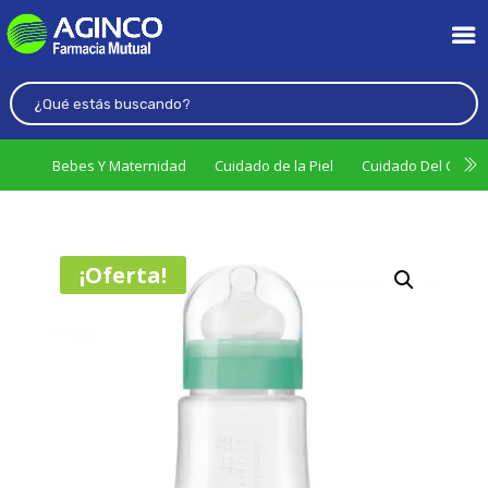
Bebes Y Maternidad
Cuidado de la Piel
Cuidado Del Cabel
¡Oferta!