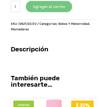
era:
es:
Babelito
$17500,00.
$15750,00.
Agregar al carrito
Biberón
Boca
Ancha
SKU:
13621/22/23
Categorías:
Bebes Y Maternidad
,
x
Mamaderas
250
ml.
Tet.
Silicona
Descripción
Talle
1/2/3
cantidad
También puede
interesarte…
⬇30%
¡Oferta!