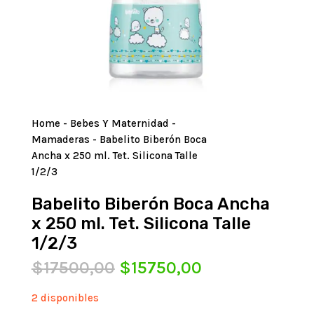
Home
-
Bebes Y Maternidad
-
Mamaderas
- Babelito Biberón Boca
Ancha x 250 ml. Tet. Silicona Talle
1/2/3
Babelito Biberón Boca Ancha
x 250 ml. Tet. Silicona Talle
1/2/3
El
El
$
17500,00
$
15750,00
precio
precio
original
actual
2 disponibles