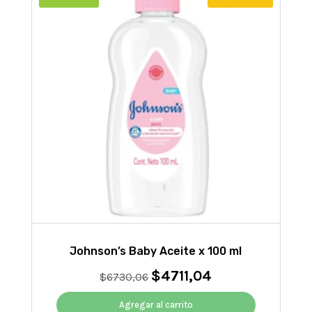
Johnson’s Baby Aceite x 100 ml
$
4711,04
El
El
$
6730,06
precio
precio
original
actual
Agregar al carrito