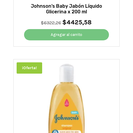
Johnson’s Baby Jabón Líquido
Glicerina x 200 ml
$
4425,58
El
El
$
6322,26
precio
precio
original
actual
Agregar al carrito
era:
es:
$6322,26.
$4425,58.
¡Oferta!