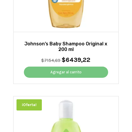
Johnson’s Baby Shampoo Original x
200 ml
$
6439,22
El
El
$
7154,69
precio
precio
original
actual
Agregar al carrito
era:
es:
$7154,69.
$6439,22.
¡Oferta!