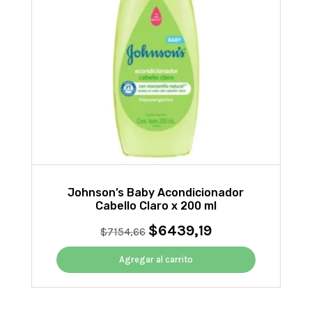
Johnson’s Baby Acondicionador
Cabello Claro x 200 ml
$
6439,19
El
El
$
7154,66
precio
precio
original
actual
Agregar al carrito
era:
es:
$7154,66.
$6439,19.