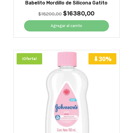
Babelito Mordillo de Silicona Gatito
$
16380,00
El
El
$
18200,00
precio
precio
original
actual
Agregar al carrito
era:
es:
$18200,00.
$16380,00.
⬇30%
¡Oferta!