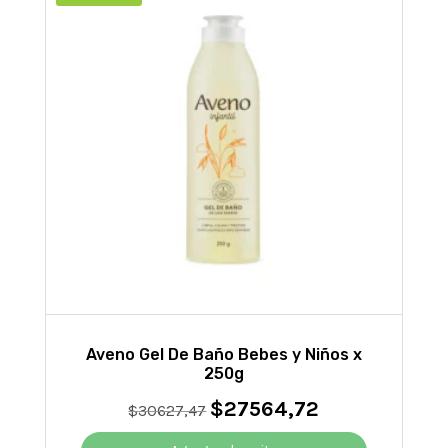
Aveno Gel De Baño Bebes y Niños x
250g
$
27564,72
El
El
$
30627,47
precio
precio