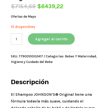
El
El
$
7154,69
$
6439,22
precio
precio
original
actual
Ofertas de Mayo
era:
es:
10 disponibles
$7154,69.
$6439,22.
Johnson's
Agregar al carrito
Baby
Shampoo
Original
SKU:
7790010002417
Categorías:
Bebes Y Maternidad
,
x
Higiene y Cuidado del Bebe
200
ml
cantidad
Descripción
El Shampoo JOHNSON’S® Original tiene una
fórmula todavía más suave, cuidando el
delicado cabello de tu bebé y dejándolo suave,