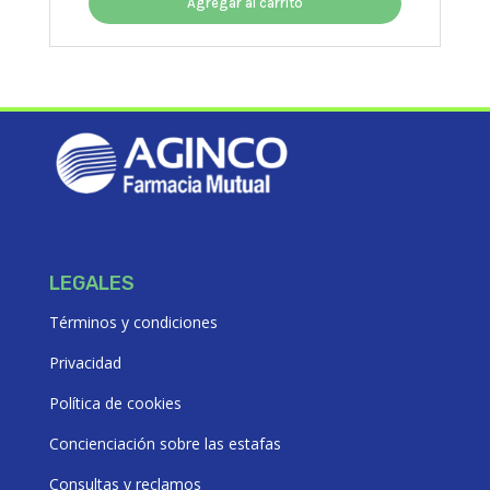
original
actual
Agregar al carrito
era:
es:
$30627,47.
$27564,72.
LEGALES
Términos y condiciones
Privacidad
Política de cookies
Concienciación sobre las estafas
Consultas y reclamos