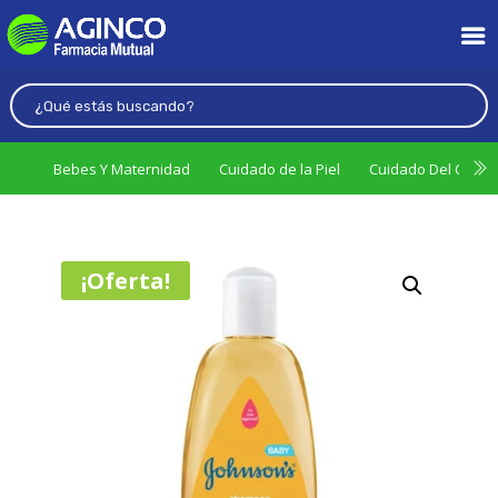
Bebes Y Maternidad
Cuidado de la Piel
Cuidado Del Cabel
¡Oferta!