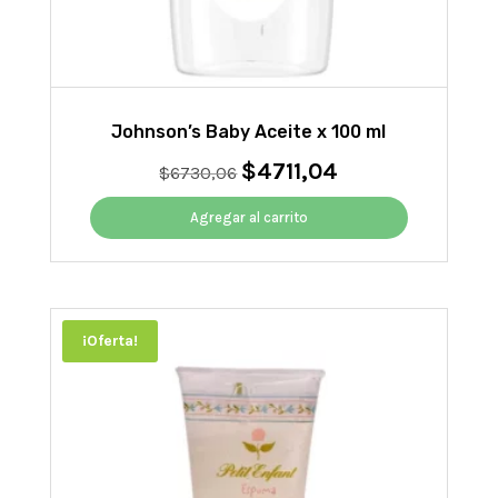
Johnson’s Baby Aceite x 100 ml
$
4711,04
El
El
$
6730,06
precio
precio
original
actual
Agregar al carrito
era:
es:
$6730,06.
$4711,04.
¡Oferta!