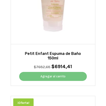
Petit Enfant Espuma de Baño
150ml
$
6914,41
El
El
$
7682,68
precio
precio
original
actual
Agregar al carrito
era:
es:
$7682,68.
$6914,41.
¡Oferta!