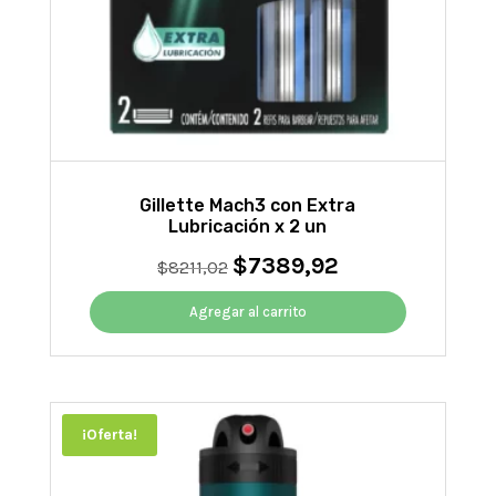
Gillette Mach3 con Extra
Lubricación x 2 un
$
7389,92
El
El
$
8211,02
precio
precio
original
actual
Agregar al carrito
era:
es:
$8211,02.
$7389,92.
¡Oferta!