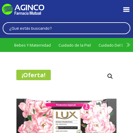
Bebes Y Maternidad
Cuidado de la Piel
Cuidado Del Cabel
¡Oferta!