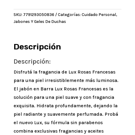
Francesas
Pack
SKU:
7791293050836
Categorías:
Cuidado Personal
,
x
Jabones Y Geles De Duchas
3
un
x
120
Descripción
g
cantidad
Descripción:
Disfrutá la fragancia de Lux Rosas Francesas
para una piel irresistiblemente más luminosa.
El jabón en Barra Lux Rosas Francesas es la
solución para una piel suave y con fragancia
exquisita. Hidrata profundamente, dejando la
piel radiante y suavemente perfumada. Probá
el nuevo Lux, su fórmula sin parabenos
combina exclusivas fragancias y aceites