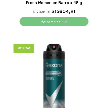
Fresh Women en Barra x 48 g
$
15604,21
El
El
$
17338,01
precio
precio
original
actual
Agregar al carrito
era:
es:
$17338,01.
$15604,21.
¡Oferta!