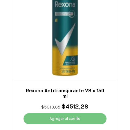
Rexona Antitranspirante V8 x 150
ml
$
4512,28
El
El
$
5013,65
precio
precio
original
actual
Agregar al carrito
era:
es: