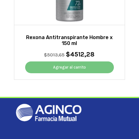
Rexona Antitranspirante Hombre x
150 ml
$
4512,28
El
El
$
5013,65
precio
precio
original
actual
Agregar al carrito
era:
es:
$5013,65.
$4512,28.