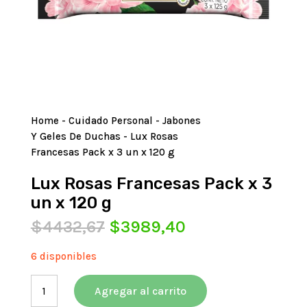
Home
-
Cuidado Personal
-
Jabones
Y Geles De Duchas
- Lux Rosas
Francesas Pack x 3 un x 120 g
Lux Rosas Francesas Pack x 3
un x 120 g
El
El
$
4432,67
$
3989,40
precio
precio
original
actual
6 disponibles
era:
es:
Lux
$4432,67.
$3989,40.
Agregar al carrito
Rosas