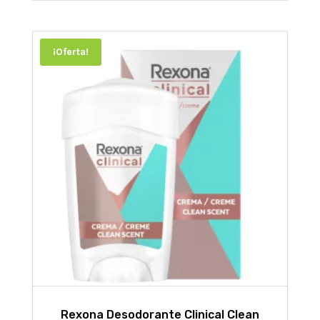
$5013,65.
$4512,28.
¡Oferta!
Rexona Desodorante Clinical Clean