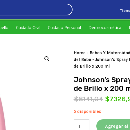
Tien
.
bello
Cuidado Oral
Cuidado Personal
Dermocosmética
Home
-
Bebes Y Maternida
del Bebe
- Johnson’s Spray 
de Brillo x 200 ml
Johnson’s Spray
de Brillo x 200 
El
$
8141,04
$
7326,
precio
original
5 disponibles
era:
Johnson's
$8141,0
Agregar al 
Spray