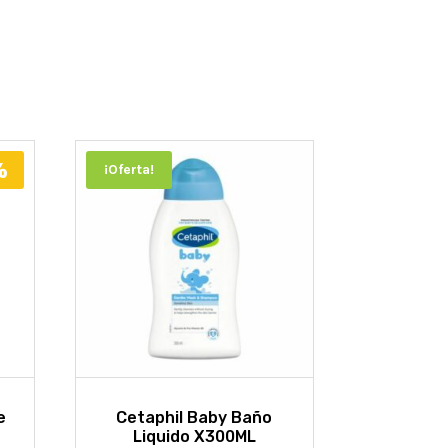
%
¡Oferta!
e
Cetaphil Baby Baño
Liquido X300ML