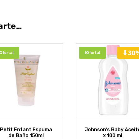
arte…
⬇30
¡Oferta!
¡Oferta!
Petit Enfant Espuma
Johnson’s Baby Aceit
de Baño 150ml
x 100 ml