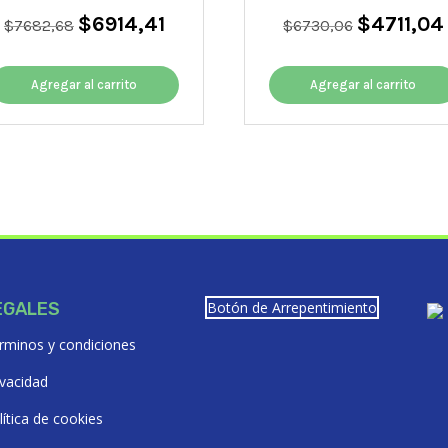
$
6914,41
$
4711,04
El
El
El
$
7682,68
$
6730,06
precio
precio
precio
original
actual
original
Agregar al carrito
era:
es:
Agregar al carrito
era:
$7682,68.
$6914,41.
$6730,06.
EGALES
Botón de Arrepentimiento
rminos y condiciones
ivacidad
lítica de cookies