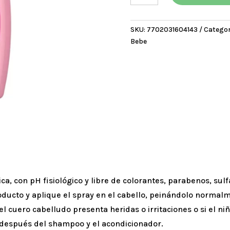
Para
Peinar
SKU:
7702031604143
Categor
Baby
Bebe
Gotas
de
Brillo
x
200
ml
cantidad
ca, con pH fisiológico y libre de colorantes, parabenos, sul
roducto y aplique el spray en el cabello, peinándolo normal
el cuero cabelludo presenta heridas o irritaciones o si el n
y después del shampoo y el acondicionador.