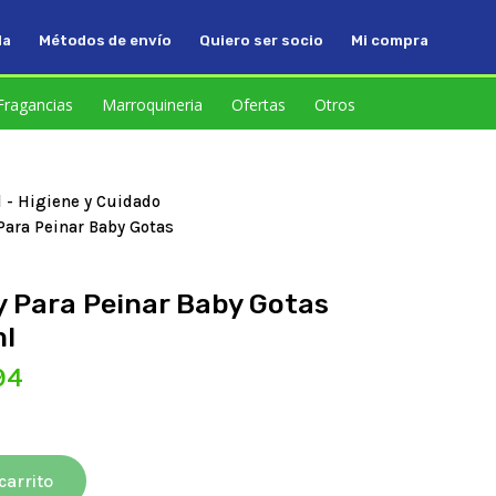
da
Métodos de envío
Quiero ser socio
Mi compra
Fragancias
Marroquineria
Ofertas
Otros
d
-
Higiene y Cuidado
Para Peinar Baby Gotas
 Para Peinar Baby Gotas
ml
El
94
precio
actual
es:
4.
$7326,94.
carrito