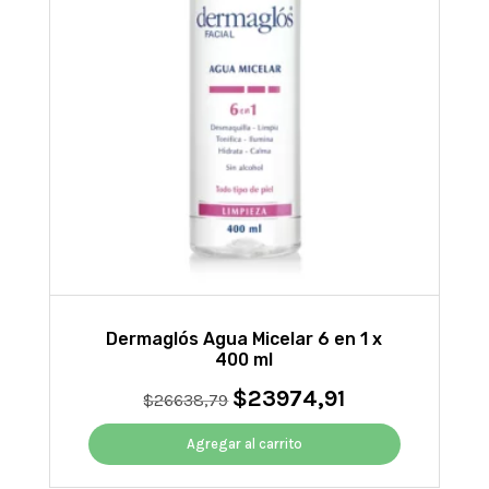
Dermaglós Agua Micelar 6 en 1 x
400 ml
$
23974,91
El
El
$
26638,79
precio
precio
original
actual
Agregar al carrito
era:
es: