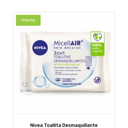
$26638,79.
$23974,91.
¡Oferta!
Nivea Toallita Desmaquillante