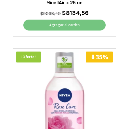
MicellAir x 25 un
$
8134,56
El
El
$
9038,40
precio
precio
original
actual
Agregar al carrito
era:
es:
$9038,40.
$8134,56.
⬇35%
¡Oferta!