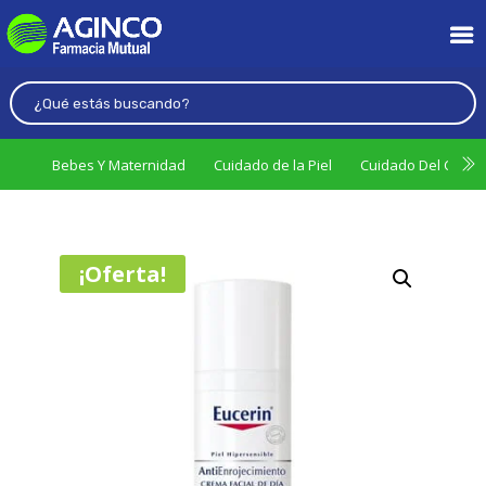
Bebes Y Maternidad
Cuidado de la Piel
Cuidado Del Cabel
¡Oferta!