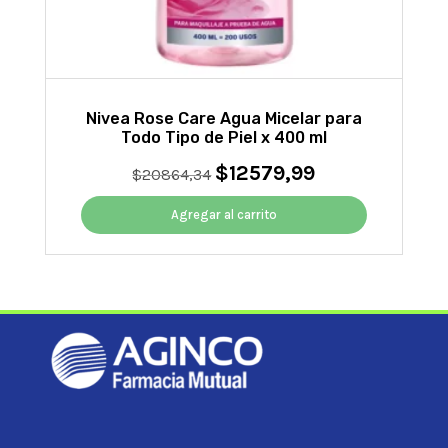
Nivea Rose Care Agua Micelar para
Todo Tipo de Piel x 400 ml
$
12579,99
El
El
$
20864,34
precio
precio
original
actual
Agregar al carrito
era:
es:
$20864,34.
$12579,99.