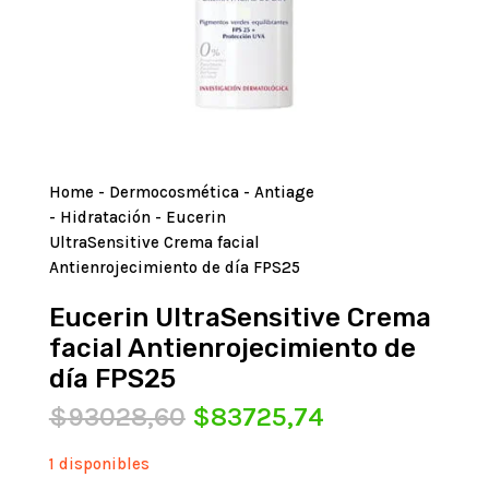
Home
-
Dermocosmética
-
Antiage
-
Hidratación
- Eucerin
UltraSensitive Crema facial
Antienrojecimiento de día FPS25
Eucerin UltraSensitive Crema
facial Antienrojecimiento de
día FPS25
El
El
$
93028,60
$
83725,74
precio
precio
original
actual
1 disponibles