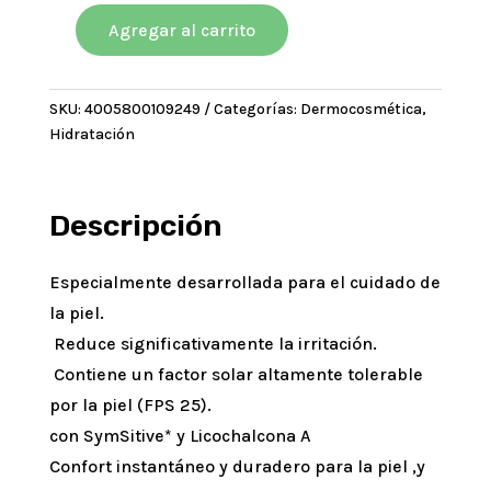
era:
es:
$93028,60.
$83725,74.
Agregar al carrito
Eucerin
UltraSensitive
Crema
SKU:
4005800109249
Categorías:
Dermocosmética
,
facial
Hidratación
Antienrojecimiento
de
día
FPS25
Descripción
cantidad
Especialmente desarrollada para el cuidado de
la piel.
Reduce significativamente la irritación.
Contiene un factor solar altamente tolerable
por la piel (FPS 25).
con SymSitive* y Licochalcona A
Confort instantáneo y duradero para la piel ,y