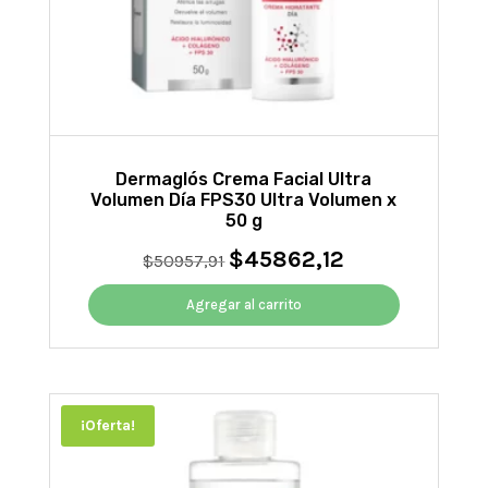
Dermaglós Crema Facial Ultra
Volumen Día FPS30 Ultra Volumen x
50 g
$
45862,12
El
El
$
50957,91
precio
precio
original
actual
Agregar al carrito
era:
es:
$50957,91.
$45862,12.
¡Oferta!