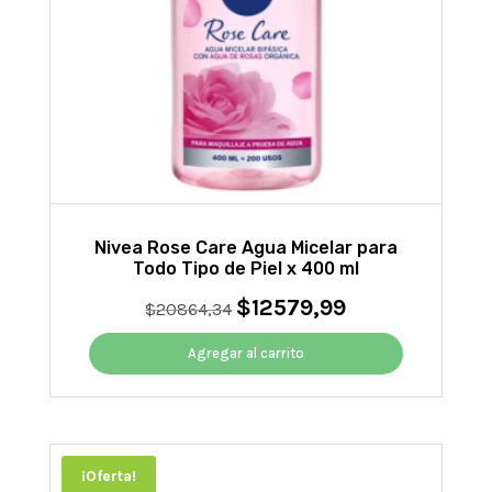
Nivea Rose Care Agua Micelar para
Todo Tipo de Piel x 400 ml
$
12579,99
El
El
$
20864,34
precio
precio
original
actual
Agregar al carrito
era:
es:
$20864,34.
$12579,99.
¡Oferta!