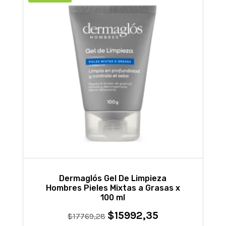
Dermaglós Gel De Limpieza
Hombres Pieles Mixtas a Grasas x
100 ml
$
15992,35
El
El
$
17769,28
precio
precio