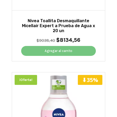
Nivea Toallita Desmaquillante
Micellair Expert a Prueba de Agua x
20 un
$
8134,56
El
El
$
9038,40
precio
precio
original
actual
Agregar al carrito
era:
es:
$9038,40.
$8134,56.
⬇35%
¡Oferta!