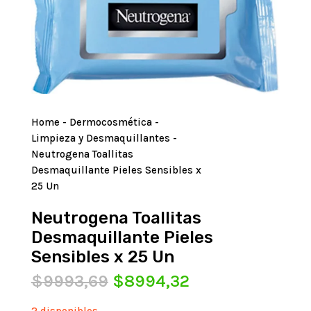
Home
-
Dermocosmética
-
Limpieza y Desmaquillantes
-
Neutrogena Toallitas
Desmaquillante Pieles Sensibles x
25 Un
Neutrogena Toallitas
Desmaquillante Pieles
Sensibles x 25 Un
El
El
$
9993,69
$
8994,32
precio
precio