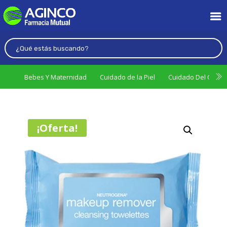
Bebes Y Maternidad
Cuidado de la Piel
Cuidado Del Cabel
¡Oferta!