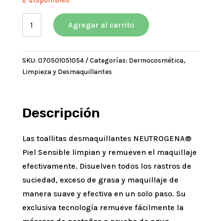
original
actual
2 disponibles
era:
es:
Neutrogena
$9993,69.
$8994,32.
Agregar al carrito
Toallitas
Desmaquillante
Pieles
SKU:
070501051054
Categorías:
Dermocosmética
,
Sensibles
Limpieza y Desmaquillantes
x
25
Un
cantidad
Descripción
Las toallitas desmaquillantes NEUTROGENA®
Piel Sensible limpian y remueven el maquillaje
efectivamente. Disuelven todos los rastros de
suciedad, exceso de grasa y maquillaje de
manera suave y efectiva en un solo paso. Su
exclusiva tecnología remueve fácilmente la