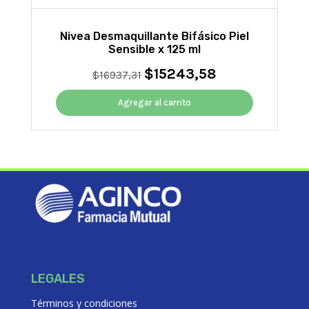
Nivea Desmaquillante Bifásico Piel
Sensible x 125 ml
$
15243,58
El
El
$
16937,31
precio
precio
original
actual
Agregar al carrito
era:
es:
$16937,31.
$15243,58.
LEGALES
Términos y condiciones