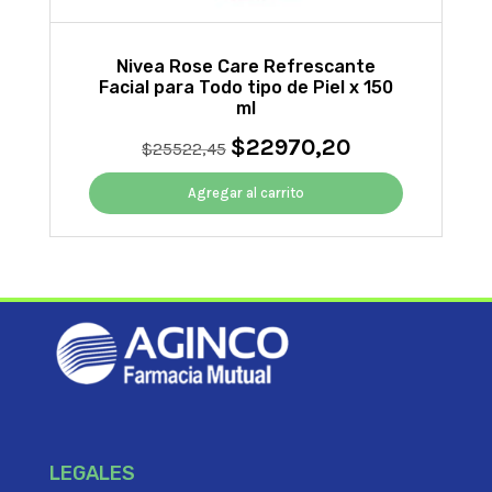
Nivea Rose Care Refrescante
Facial para Todo tipo de Piel x 150
ml
$
22970,20
El
El
$
25522,45
precio
precio
original
actual
Agregar al carrito
era:
es:
$25522,45.
$22970,20.
LEGALES