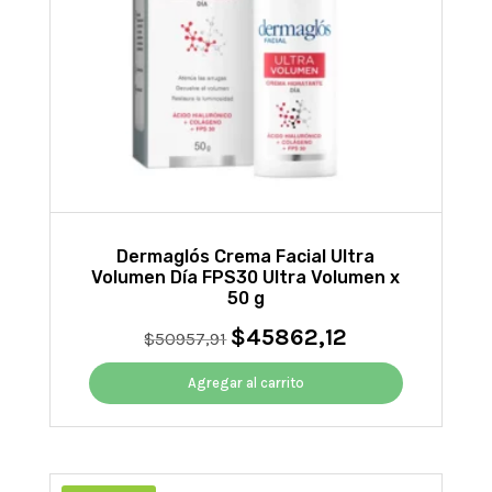
Dermaglós Crema Facial Ultra
Volumen Día FPS30 Ultra Volumen x
50 g
$
45862,12
El
El
$
50957,91
precio
precio
original
actual
Agregar al carrito
era:
es:
$50957,91.
$45862,12.