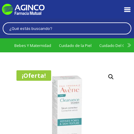
Bebes Y Maternidad
Cuidado de la Piel
Cuidado Del Cabel
¡Oferta!