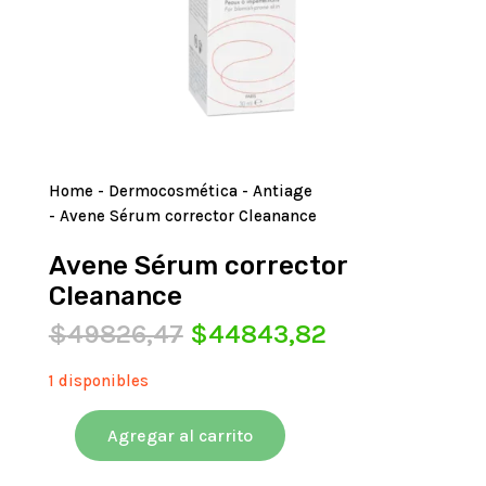
Home
-
Dermocosmética
-
Antiage
- Avene Sérum corrector Cleanance
Avene Sérum corrector
Cleanance
El
El
$
49826,47
$
44843,82
precio
precio
original
actual
1 disponibles
era:
es:
$49826,47.
$44843,82.
Agregar al carrito
Avene
Sérum