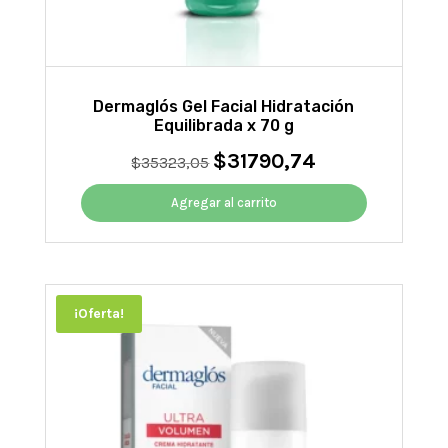
Dermaglós Gel Facial Hidratación
Equilibrada x 70 g
$
31790,74
El
El
$
35323,05
precio
precio
original
actual
Agregar al carrito
era:
es:
$35323,05.
$31790,74.
¡Oferta!