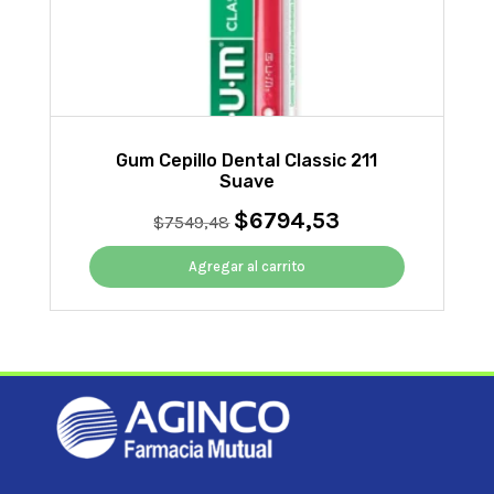
Gum Cepillo Dental Classic 211
Suave
$
6794,53
El
El
$
7549,48
precio
precio
original
actual
Agregar al carrito
era:
es:
$7549,48.
$6794,53.