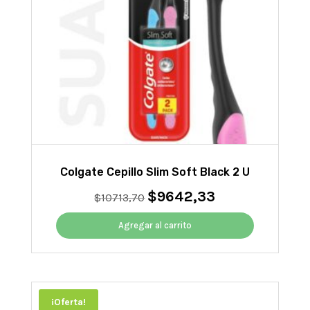
Colgate Cepillo Slim Soft Black 2 U
$
9642,33
El
El
$
10713,70
precio
precio
original
actual
Agregar al carrito
era:
es:
$10713,70.
$9642,33.
¡Oferta!