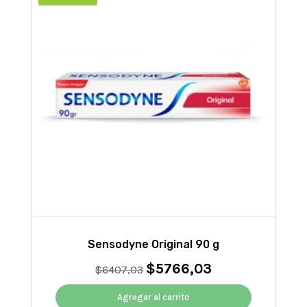
Sensodyne Original 90 g
$
5766,03
El
El
$
6407,03
precio
precio
original
actual
Agregar al carrito