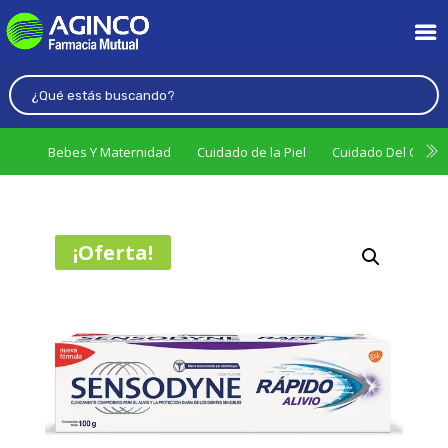
Bebes Y Maternidad
Cuidado de la Piel
Cuidado Del Cabel
¡Oferta!