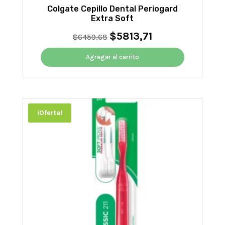
Colgate Cepillo Dental Periogard
Extra Soft
$
5813,71
El
El
$
6459,68
precio
precio
original
actual
Agregar al carrito
era:
es:
$6459,68.
$5813,71.
¡Oferta!