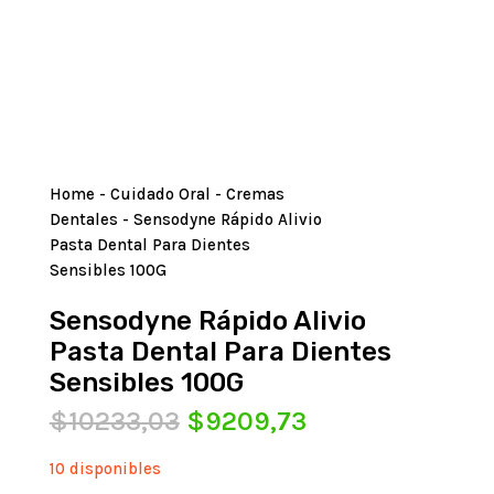
Home
-
Cuidado Oral
-
Cremas
Dentales
- Sensodyne Rápido Alivio
Pasta Dental Para Dientes
Sensibles 100G
Sensodyne Rápido Alivio
Pasta Dental Para Dientes
Sensibles 100G
El
El
$
10233,03
$
9209,73
precio
precio
original
actual
10 disponibles