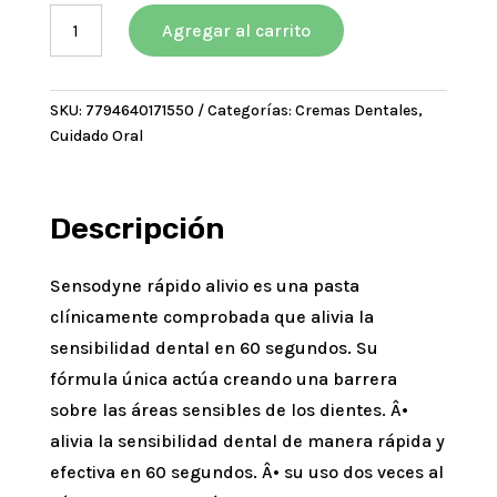
era:
es:
Sensodyne
$10233,03.
$9209,73.
Agregar al carrito
Rápido
Alivio
Pasta
SKU:
7794640171550
Categorías:
Cremas Dentales
,
Dental
Cuidado Oral
Para
Dientes
Sensibles
100G
Descripción
cantidad
Sensodyne rápido alivio es una pasta
clínicamente comprobada que alivia la
sensibilidad dental en 60 segundos. Su
fórmula única actúa creando una barrera
sobre las áreas sensibles de los dientes. Â•
alivia la sensibilidad dental de manera rápida y
efectiva en 60 segundos. Â• su uso dos veces al