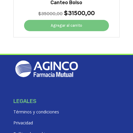
Canteo Bolso
$
31500,00
El
El
$
35000,00
precio
precio
original
actual
Agregar al carrito
era:
es:
$35000,00.
$31500,00.
LEGALES
Términos y condiciones
Privacidad