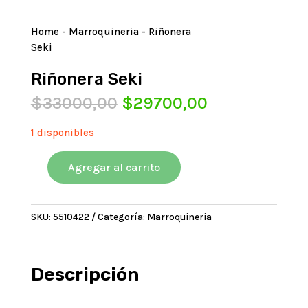
Home
-
Marroquineria
- Riñonera
Seki
Riñonera Seki
El
El
$
33000,00
$
29700,00
precio
precio
original
actual
1 disponibles
era:
es:
$33000,00.
$29700,00.
Agregar al carrito
Riñonera
Seki
cantidad
SKU:
5510422
Categoría:
Marroquineria
Descripción