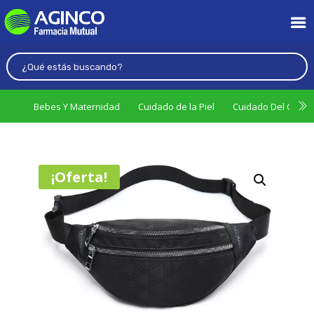
Bebes Y Maternidad
Cuidado de la Piel
Cuidado Del Cabel
¡Oferta!