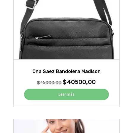
Ona Saez Bandolera Madison
$
40500,00
El
El
$
45000,00
precio
precio
original
actual
Leer más
era:
es:
$45000,00.
$40500,00.