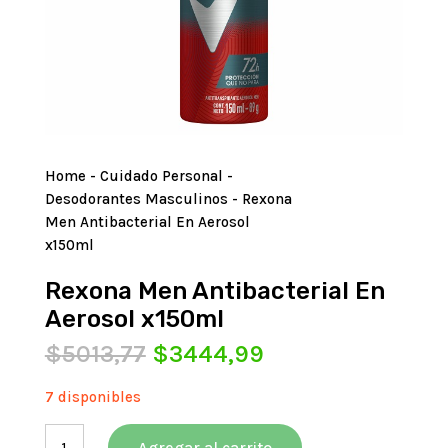
Home
-
Cuidado Personal
-
Desodorantes Masculinos
- Rexona
Men Antibacterial En Aerosol
x150ml
Rexona Men Antibacterial En
Aerosol x150ml
El
El
$
5013,77
$
3444,99
precio
precio
original
actual
7 disponibles
era:
es:
Rexona
$5013,77.
$3444,99.
Agregar al carrito