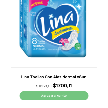
Lina Toallas Con Alas Normal x8un
$
1700,11
El
El
$
1889,01
precio
precio
original
actual
Agregar al carrito
era:
es:
$1889,01.
$1700,11.