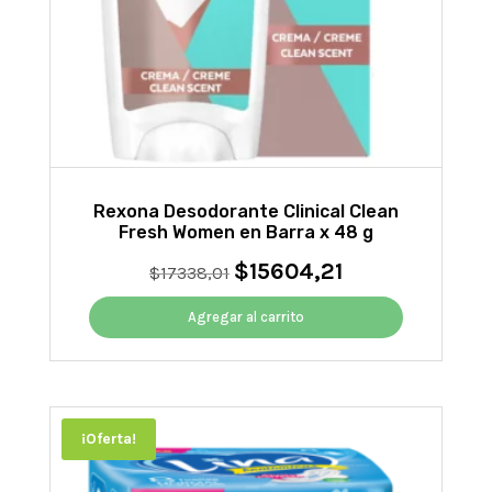
Rexona Desodorante Clinical Clean
Fresh Women en Barra x 48 g
$
15604,21
El
El
$
17338,01
precio
precio
original
actual
Agregar al carrito
era:
es:
$17338,01.
$15604,21.
¡Oferta!