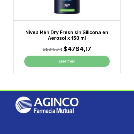
Nivea Men Dry Fresh sin Silicona en
Aerosol x 150 ml
$
4784,17
El
El
$
5315,74
precio
precio
original
actual
Leer más
era:
es:
$5315,74.
$4784,17.