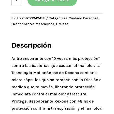
Men
Antibacterial
En
SKU:
7791293049458
Categorías:
Cuidado Personal
,
Aerosol
Desodorantes Masculinos
,
Ofertas
x150ml
cantidad
Descripción
Antitranspirante con 10 veces más protección*
contra las bacterias que causan el mal olor. La
Tecnología MotionSense de Rexona contiene
micro cápsulas que se rompen con la fricción a
medida que te movés, liberando protección
inmediata contra el mal olor y frescura.
Protege: desodorante Rexona con 48 hs de
protección contra la transpiración y el mal olor.