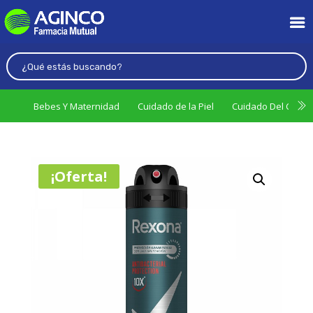
Bebes Y Maternidad
Cuidado de la Piel
Cuidado Del Cabel
¡Oferta!