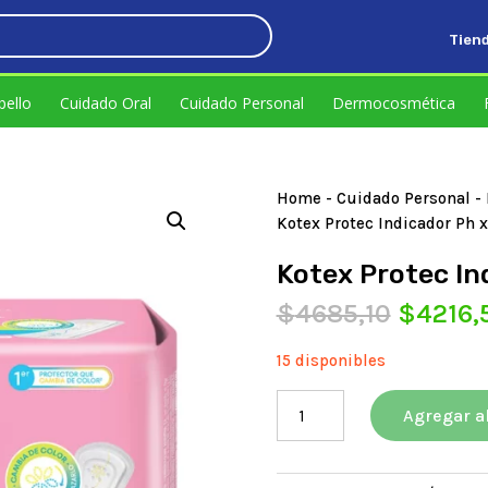
Tien
.
bello
Cuidado Oral
Cuidado Personal
Dermocosmética
Home
-
Cuidado Personal
-
Kotex Protec Indicador Ph 
Kotex Protec In
El
$
4685,10
$
4216,
precio
origina
15 disponibles
era:
Kotex
$4685,
Agregar al
Protec
Indicador
Ph