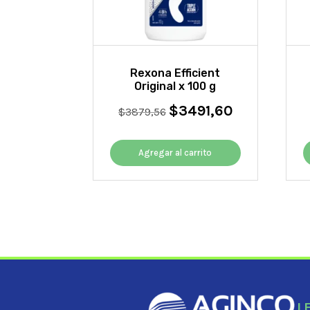
Rexona Efficient
Original x 100 g
$
3491,60
El
El
$
3879,56
precio
precio
original
actual
Agregar al carrito
era:
es:
$3879,56.
$3491,60.
L