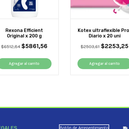
Rexona Efficient
Kotex ultraflexible Pr
Original x 200 g
Diario x 20 uni
$
5861,56
$
2253,25
El
El
El
$
6512,84
$
2503,61
precio
precio
precio
original
actual
original
Agregar al carrito
era:
es:
Agregar al carrito
era:
$6512,84.
$5861,56.
$2503,61.
EGALES
Botón de Arrepentimiento