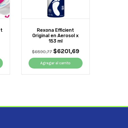
ot
Rexona Efficient
Original en Aerosol x
153 ml
El
$
6201,69
El
El
precio
$
6890,77
precio
precio
actual
original
actual
es:
Agregar al carrito
era:
es:
$2253,25.
$6890,77.
$6201,69.