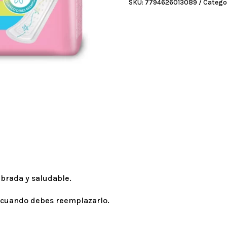
SKU:
7794626013089
Catego
x
20
un
cantidad
ibrada y saludable.
 cuando debes reemplazarlo.