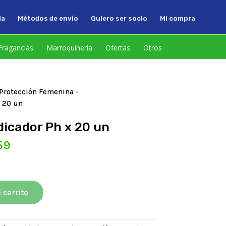
da
Métodos de envío
Quiero ser socio
Mi compra
Fragancias
Marroquineria
Ofertas
Otros
Protección Femenina
-
x 20 un
dicador Ph x 20 un
El
59
precio
l
actual
es:
10.
$4216,59.
 carrito