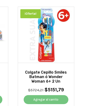
¡Oferta!
Colgate Cepillo Smiles
Batman ó Wonder
Woman 6+ 2 Un
$
5151,79
l
El
El
$
5724,21
recio
precio
precio
ctual
original
actual
Agregar al carrito
s:
era:
es: