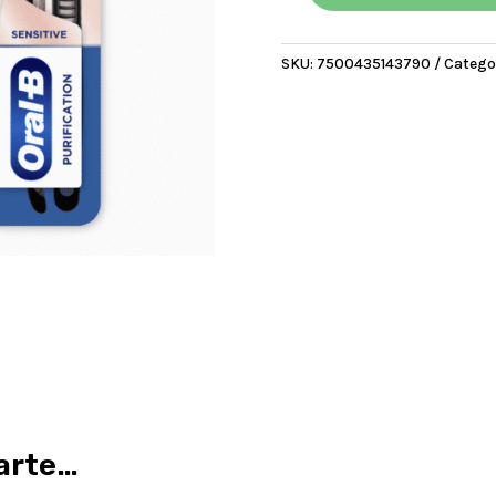
B
Whitening
SKU:
7500435143790
Catego
Therapy
Purification
Cerdas
Ultra
Finas
x
2
u
cantidad
arte…