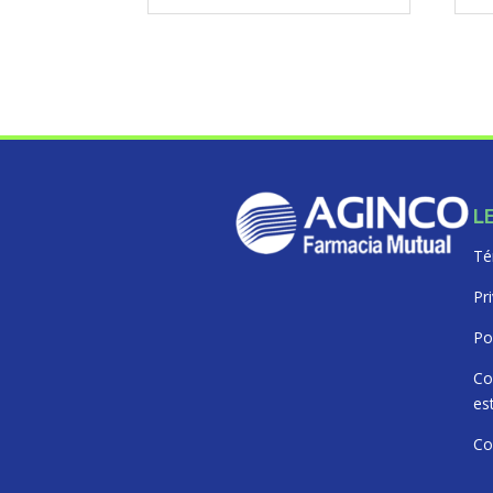
L
Té
Pr
Po
Co
es
Co