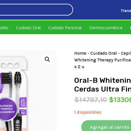
Tien
,39.
bello
Cuidado Oral
Cuidado Personal
Dermocosmética
Home
-
Cuidado Oral
-
Cepi
Whitening Therapy Purifica
x 2 u
Oral-B Whitenin
Cerdas Ultra Fin
El
$
14787,10
$
1330
precio
origina
1 disponibles
era:
$14787
Agregar al carrito
Oral-