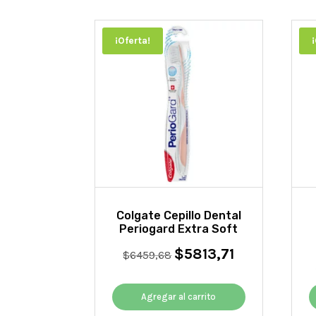
¡Oferta!
Colgate Cepillo Dental
Periogard Extra Soft
$
5813,71
El
El
$
6459,68
precio
precio
original
actual
Agregar al carrito
era:
es:
$6459,68.
$5813,71.