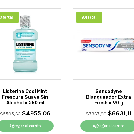
¡Oferta!
¡Oferta!
Listerine Cool Mint
Sensodyne
Frescura Suave Sin
Blanqueador Extra
Alcohol x 250 ml
Fresh x 90 g
$
4955,06
$
6631,11
El
El
El
E
$
5505,62
$
7367,90
precio
precio
precio
p
original
actual
original
a
Agregar al carrito
Agregar al carrito
era:
es:
era:
e