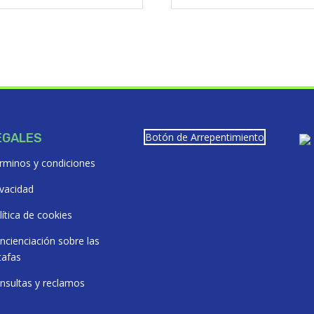
$5505,62.
$4955,06.
$7367,90.
$
EGALES
Botón de Arrepentimiento
rminos y condiciones
ivacidad
lítica de cookies
ncienciación sobre las
tafas
nsultas y reclamos