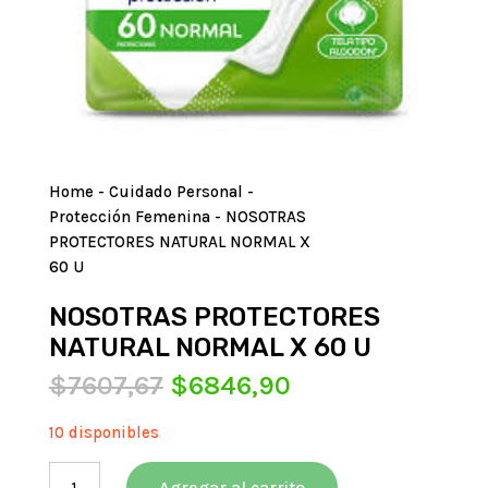
Home
-
Cuidado Personal
-
Protección Femenina
- NOSOTRAS
PROTECTORES NATURAL NORMAL X
60 U
NOSOTRAS PROTECTORES
NATURAL NORMAL X 60 U
El
El
$
7607,67
$
6846,90
precio
precio
original
actual
10 disponibles
era:
es:
NOSOTRAS
$7607,67.
$6846,90.
Agregar al carrito