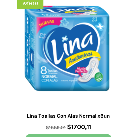
¡Oferta!
Lina Toallas Con Alas Normal x8un
$
1700,11
El
El
$
1889,01
precio
precio