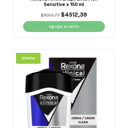
Sensitive x 150 ml
$
4512,39
El
El
$
5013,77
precio
precio
original
actual
Agregar al carrito
era:
es:
$5013,77.
$4512,39.
¡Oferta!