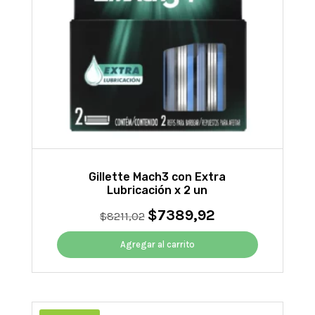
Gillette Mach3 con Extra
Lubricación x 2 un
$
7389,92
El
El
$
8211,02
precio
precio
original
actual
Agregar al carrito
era:
es:
$8211,02.
$7389,92.