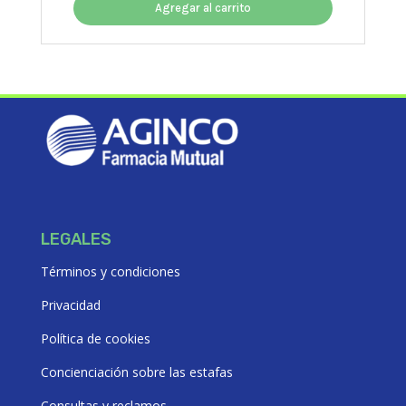
original
actual
Agregar al carrito
era:
es:
$1889,01.
$1700,11.
LEGALES
Términos y condiciones
Privacidad
Política de cookies
Concienciación sobre las estafas
Consultas y reclamos