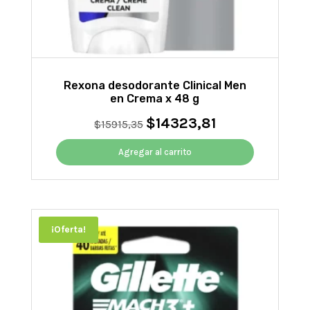
Rexona desodorante Clinical Men
en Crema x 48 g
$
14323,81
El
El
$
15915,35
precio
precio
original
actual
Agregar al carrito
era:
es:
$15915,35.
$14323,81.
¡Oferta!