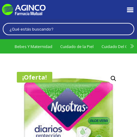
Bebes Y Maternidad
Cuidado de la Piel
Cuidado Del Cabel
¡Oferta!