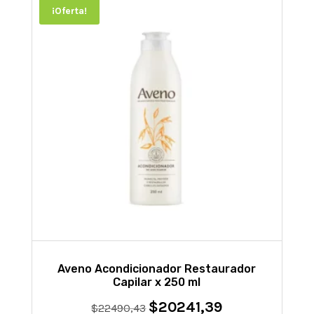
¡Oferta!
Aveno Acondicionador Restaurador
Capilar x 250 ml
$
20241,39
El
El
$
22490,43