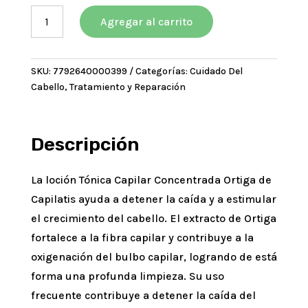
era:
es:
Capilatis
$7388,35.
$6649,51.
Agregar al carrito
Loción
Control
Caída
SKU:
7792640000399
Categorías:
Cuidado Del
x
Cabello
,
Tratamiento y Reparación
60
ml
cantidad
Descripción
La loción Tónica Capilar Concentrada Ortiga de
Capilatis ayuda a detener la caída y a estimular
el crecimiento del cabello. El extracto de Ortiga
fortalece a la fibra capilar y contribuye a la
oxigenación del bulbo capilar, logrando de está
forma una profunda limpieza. Su uso
frecuente contribuye a detener la caída del