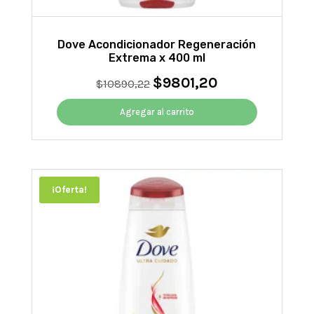
Dove Acondicionador Regeneración
Extrema x 400 ml
$
9801,20
El
El
$
10890,22
precio
precio
original
actual
Agregar al carrito
era:
es:
$10890,22.
$9801,20.
¡Oferta!