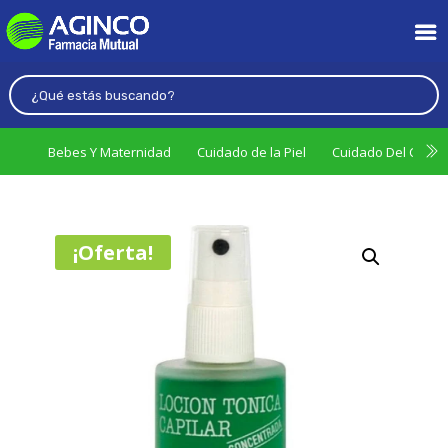
Bebes Y Maternidad
Cuidado de la Piel
Cuidado Del Cabel
¡Oferta!