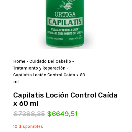
Home
-
Cuidado Del Cabello
-
Tratamiento y Reparación
-
Capilatis Loción Control Caída x 60
ml
Capilatis Loción Control Caída
x 60 ml
El
El
$
7388,35
$
6649,51
precio
precio
original
actual
10 disponibles