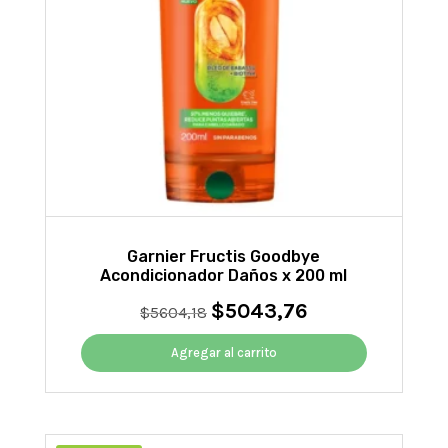
Garnier Fructis Goodbye
Acondicionador Daños x 200 ml
$
5043,76
El
El
$
5604,18
precio
precio
original
actual
Agregar al carrito
era:
es:
$5604,18.
$5043,76.