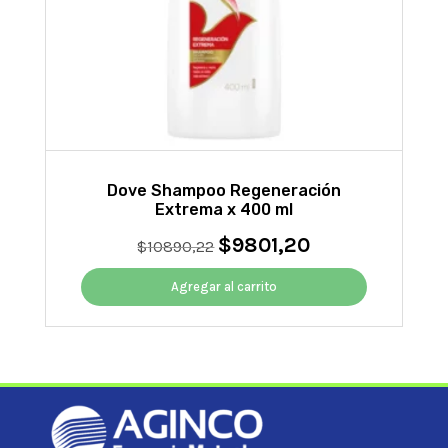
Dove Shampoo Regeneración
Extrema x 400 ml
$
9801,20
El
El
$
10890,22
precio
precio
original
actual
Agregar al carrito
era:
es:
$10890,22.
$9801,20.