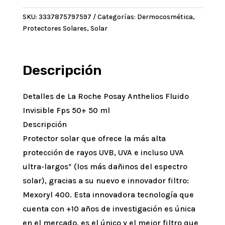
Anthelios
SKU:
3337875797597
Categorías:
Dermocosmética
,
Fluido
Protectores Solares
,
Solar
Invisible
Fps
50+
50
Descripción
ml
cantidad
Detalles de La Roche Posay Anthelios Fluido
Invisible Fps 50+ 50 ml
Descripción
Protector solar que ofrece la más alta
protección de rayos UVB, UVA e incluso UVA
ultra-largos* (los más dañinos del espectro
solar), gracias a su nuevo e innovador filtro:
Mexoryl 400. Esta innovadora tecnología que
cuenta con +10 años de investigación es única
en el mercado, es el único y el mejor filtro que