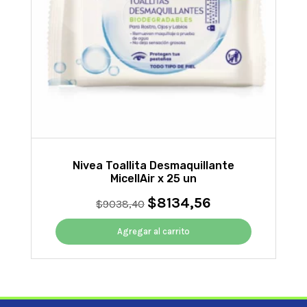
Nivea Toallita Desmaquillante
MicellAir x 25 un
$
8134,56
El
El
$
9038,40
precio
precio
original
actual
Agregar al carrito
era:
es:
$9038,40.
$8134,56.