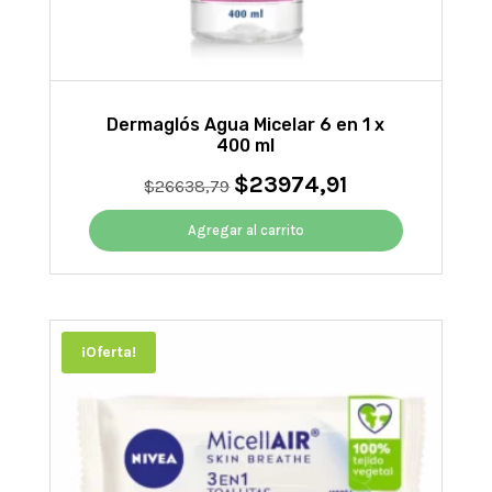
Dermaglós Agua Micelar 6 en 1 x
400 ml
$
23974,91
El
El
$
26638,79
precio
precio
original
actual
Agregar al carrito
era:
es:
$26638,79.
$23974,91.
¡Oferta!