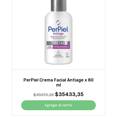
PerPiel Crema Facial Antiage x 80
ml
$
35433,35
El
El
$
39370,39
precio
precio
original
actual
Agregar al carrito
era:
es:
$39370,39.
$35433,35.