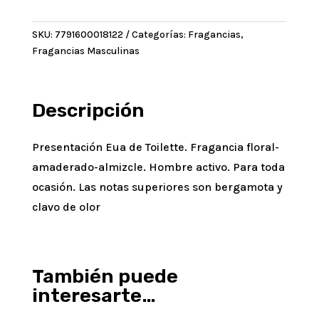
Eau
De
SKU:
7791600018122
Categorías:
Fragancias
,
Toilette
Fragancias Masculinas
x
100ml
cantidad
Descripción
Presentación Eua de Toilette. Fragancia floral-
amaderado-almizcle. Hombre activo. Para toda
ocasión. Las notas superiores son bergamota y
clavo de olor
También puede
interesarte…