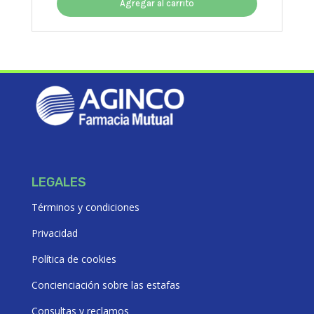
original
actual
Agregar al carrito
era:
es:
$16124,59.
$14512,13.
LEGALES
Términos y condiciones
Privacidad
Política de cookies
Concienciación sobre las estafas
Consultas y reclamos