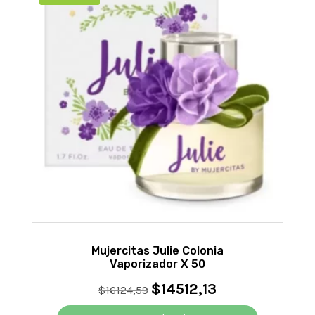
Mujercitas Julie Colonia
Vaporizador X 50
$
14512,13
El
El
$
16124,59
precio
precio