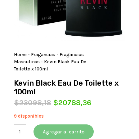
Home
-
Fragancias
-
Fragancias
Masculinas
- Kevin Black Eau De
Toilette x 100ml
Kevin Black Eau De Toilette x
100ml
El
El
$
23098,18
$
20788,36
precio
precio
original
actual
9 disponibles
era:
es:
Kevin
$23098,18.
$20788,36.
Agregar al carrito
Black