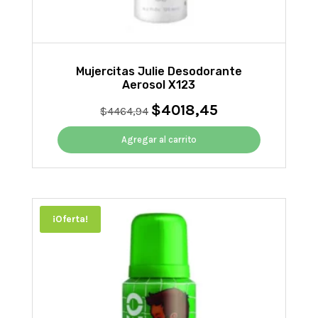
Mujercitas Julie Desodorante
Aerosol X123
$
4018,45
El
El
$
4464,94
precio
precio
original
actual
Agregar al carrito
era:
es:
$4464,94.
$4018,45.
¡Oferta!