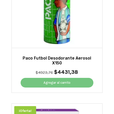
Paco Futbol Desodorante Aerosol
X150
$
4431,38
El
El
$
4923,76
precio
precio
original
actual
Agregar al carrito
era:
es:
$4923,76.
$4431,38.
¡Oferta!