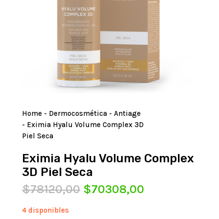
Home
-
Dermocosmética
-
Antiage
- Eximia Hyalu Volume Complex 3D
Piel Seca
Eximia Hyalu Volume Complex
3D Piel Seca
El
El
$
78120,00
$
70308,00
precio
precio
original
actual
4 disponibles