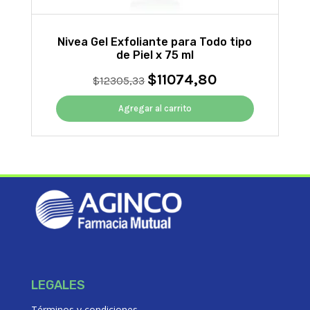
Nivea Gel Exfoliante para Todo tipo
de Piel x 75 ml
$
11074,80
El
El
$
12305,33
precio
precio
original
actual
Agregar al carrito
era:
es:
$12305,33.
$11074,80.
LEGALES
Términos y condiciones