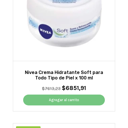
Nivea Crema Hidratante Soft para
Todo Tipo de Piel x 100 ml
$
6851,91
El
El
$
7613,23
precio
precio
original
actual
Agregar al carrito
era:
es:
$7613,23.
$6851,91.