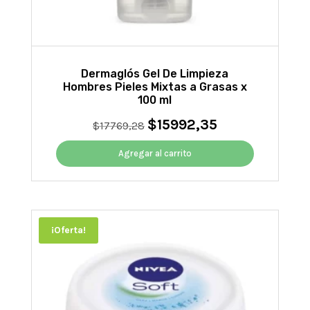
Dermaglós Gel De Limpieza
Hombres Pieles Mixtas a Grasas x
100 ml
$
15992,35
El
El
$
17769,28
precio
precio
original
actual
Agregar al carrito
era:
es:
$17769,28.
$15992,35.
¡Oferta!