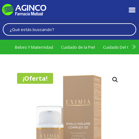
Bebes Y Maternidad
Cuidado de la Piel
Cuidado Del Cabel
¡Oferta!