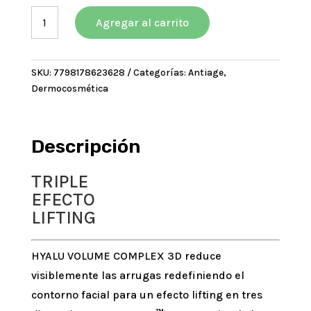
era:
es:
Eximia
$78120,00.
$70308,00.
Agregar al carrito
Hyalu
Volume
Complex
SKU:
7798178623628
Categorías:
Antiage
,
3D
Dermocosmética
Piel
Seca
cantidad
Descripción
TRIPLE
EFECTO
LIFTING
HYALU VOLUME COMPLEX 3D reduce
visiblemente las arrugas redefiniendo el
contorno facial para un efecto lifting en tres