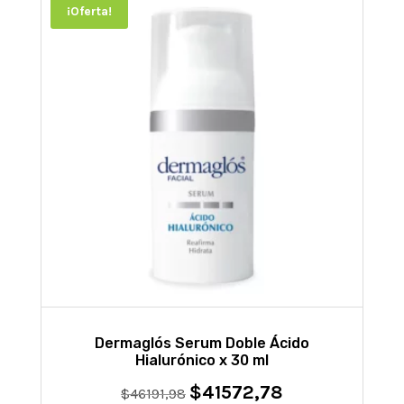
¡Oferta!
Dermaglós Serum Doble Ácido
Hialurónico x 30 ml
$
41572,78
El
El
$
46191,98