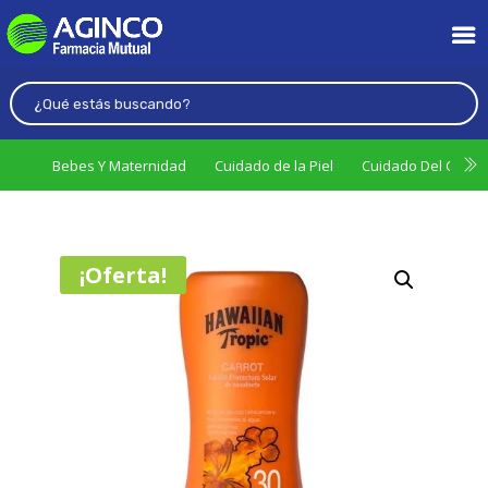
Bebes Y Maternidad
Cuidado de la Piel
Cuidado Del Cabel
¡Oferta!