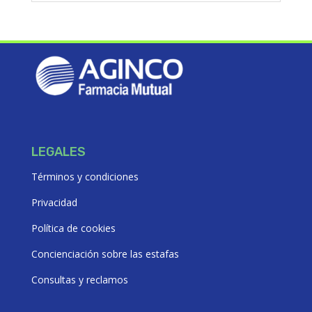
$80953,24.
$72857,92.
LEGALES
Términos y condiciones
Privacidad
Política de cookies
Concienciación sobre las estafas
Consultas y reclamos