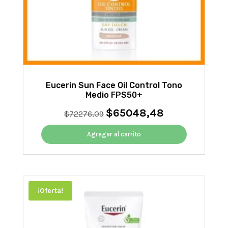
Eucerin Sun Face Oil Control Tono
Medio FPS50+
$
65048,48
El
El
$
72276,09
precio
precio
original
actual
Agregar al carrito
era:
es:
$72276,09.
$65048,48.
¡Oferta!