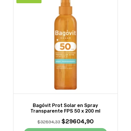
Bagóvit Prot Solar en Spray
Transparente FPS 50 x 200 ml
$
29604,90
El
El
$
32894,33
precio
precio