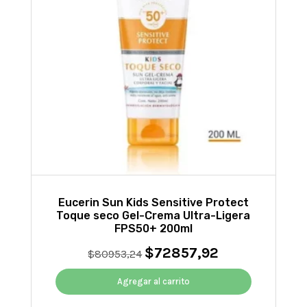
Eucerin Sun Kids Sensitive Protect
Toque seco Gel-Crema Ultra-Ligera
FPS50+ 200ml
$
72857,92
El
El
$
80953,24
precio
precio
original
actual
Agregar al carrito
era:
es: