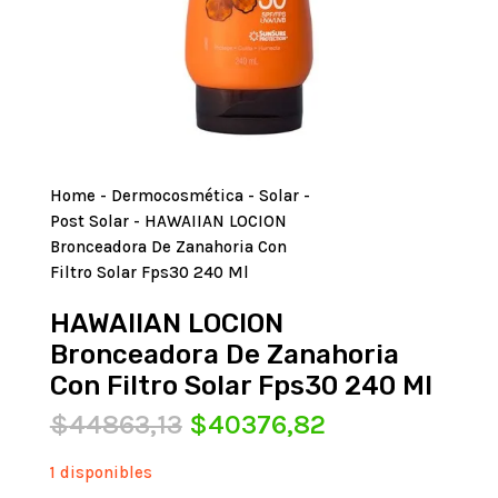
Home
-
Dermocosmética
-
Solar
-
Post Solar
- HAWAIIAN LOCION
Bronceadora De Zanahoria Con
Filtro Solar Fps30 240 Ml
HAWAIIAN LOCION
Bronceadora De Zanahoria
Con Filtro Solar Fps30 240 Ml
El
El
$
44863,13
$
40376,82
precio
precio
original
actual
1 disponibles