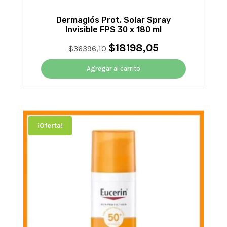
Dermaglós Prot. Solar Spray
Invisible FPS 30 x 180 ml
$
18198,05
El
El
$
36396,10
precio
precio
original
actual
Agregar al carrito
era:
es:
$36396,10.
$18198,05.
¡Oferta!