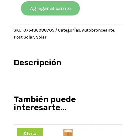
era:
es:
$44863,13.
$40376,82.
Agregar al carrito
HAWAIIAN
LOCION
Bronceadora
SKU:
075486088705
Categorías:
Autobronceante
,
De
Post Solar
,
Solar
Zanahoria
Con
Filtro
Solar
Descripción
Fps30
240
Ml
cantidad
También puede
interesarte…
¡Oferta!