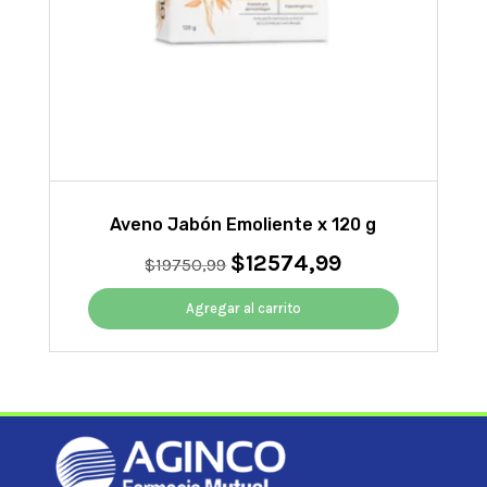
Aveno Jabón Emoliente x 120 g
$
12574,99
El
El
$
19750,99
precio
precio
original
actual
Agregar al carrito
era:
es:
$19750,99.
$12574,99.