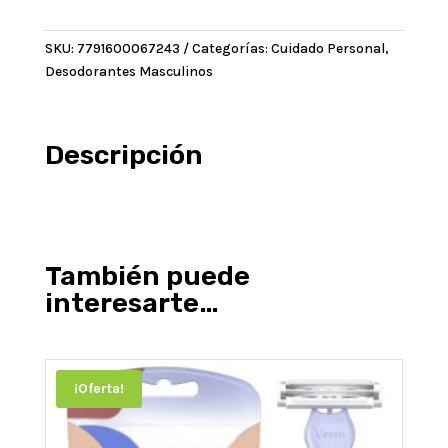
Desodorante
X150
SKU:
7791600067243
Categorías:
Cuidado Personal
,
cantidad
Desodorantes Masculinos
Descripción
También puede
interesarte…
¡Oferta!