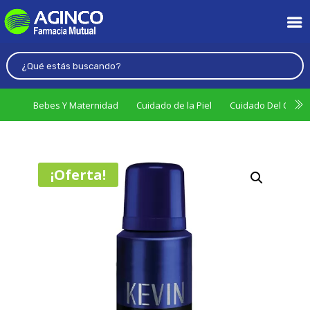
Bebes Y Maternidad
Cuidado de la Piel
Cuidado Del Cabel
¡Oferta!