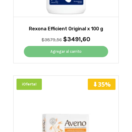
Rexona Efficient Original x 100 g
$
3491,60
El
El
$
3879,56
precio
precio
original
actual
Agregar al carrito
era:
es:
$3879,56.
$3491,60.
⬇35%
¡Oferta!