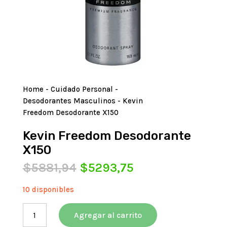
Home
-
Cuidado Personal
-
Desodorantes Masculinos
- Kevin
Freedom Desodorante X150
Kevin Freedom Desodorante
X150
El
El
$
5881,94
$
5293,75
precio
precio
original
actual
10 disponibles
era:
es:
Kevin
$5881,94.
$5293,75.
Agregar al carrito
Freedom