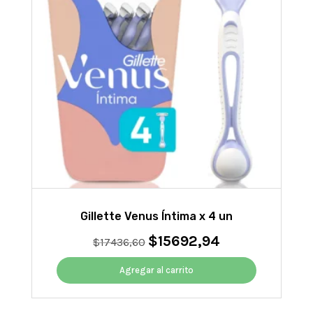
Gillette Venus Íntima x 4 un
$
15692,94
El
El
$
17436,60
precio
precio
original
actual
Agregar al carrito
era:
es:
$17436,60.
$15692,94.