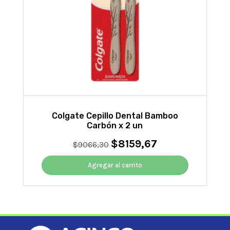
Colgate Cepillo Dental Bamboo
Carbón x 2 un
$
8159,67
El
El
$
9066,30
precio
precio
original
actual
Agregar al carrito
era:
es:
$9066,30.
$8159,67.