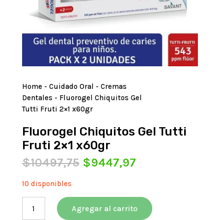
Home
-
Cuidado Oral
-
Cremas
Dentales
- Fluorogel Chiquitos Gel
Tutti Fruti 2×1 x60gr
Fluorogel Chiquitos Gel Tutti
Fruti 2×1 x60gr
El
El
$
10497,75
$
9447,97
precio
precio
original
actual
10 disponibles
era:
es:
Fluorogel
$10497,75.
$9447,97.
Agregar al carrito
Chiquitos