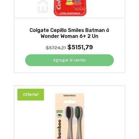
Colgate Cepillo Smiles Batman ó
Wonder Woman 6+ 2 Un
$
5151,79
El
El
$
5724,21
precio
precio
original
actual
Agregar al carrito
era:
es:
$5724,21.
$5151,79.
¡Oferta!