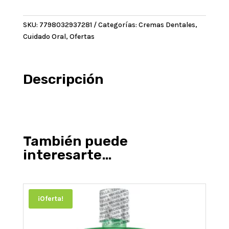
Gel
Tutti
SKU:
7798032937281
Categorías:
Cremas Dentales
,
Fruti
Cuidado Oral
,
Ofertas
2x1
x60gr
cantidad
Descripción
También puede
interesarte…
¡Oferta!