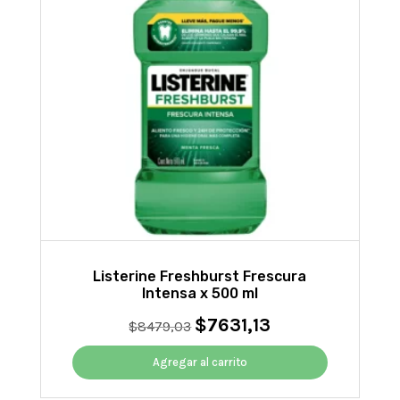
Listerine Freshburst Frescura
Intensa x 500 ml
$
7631,13
El
El
$
8479,03
precio
precio
original
actual
Agregar al carrito
era:
es:
$8479,03.
$7631,13.