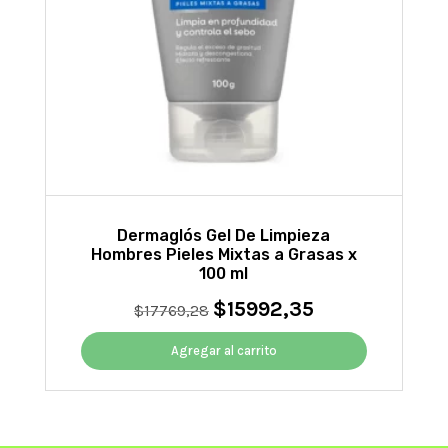
Dermaglós Gel De Limpieza
Hombres Pieles Mixtas a Grasas x
100 ml
$
15992,35
El
El
$
17769,28
precio
precio
original
actual
Agregar al carrito
era:
es:
$17769,28.
$15992,35.