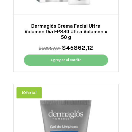
Dermaglós Crema Facial Ultra
Volumen Día FPS30 Ultra Volumen x
50 g
$
45862,12
El
El
$
50957,91
precio
precio
original
actual
Agregar al carrito
era:
es:
$50957,91.
$45862,12.
¡Oferta!