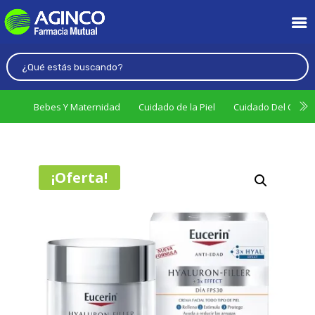
Bebes Y Maternidad
Cuidado de la Piel
Cuidado Del Cabel
¡Oferta!