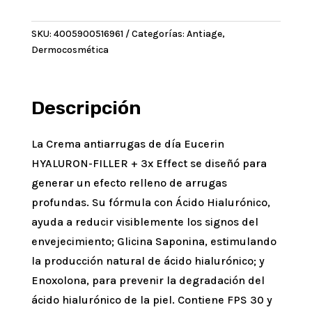
HYALURON-
FILLER
SKU:
4005900516961
Categorías:
Antiage
,
+3xEffect
Dermocosmética
FPS30
x50ml
cantidad
Descripción
La Crema antiarrugas de día Eucerin
HYALURON-FILLER + 3x Effect se diseñó para
generar un efecto relleno de arrugas
profundas. Su fórmula con Ácido Hialurónico,
ayuda a reducir visiblemente los signos del
envejecimiento; Glicina Saponina, estimulando
la producción natural de ácido hialurónico; y
Enoxolona, para prevenir la degradación del
ácido hialurónico de la piel. Contiene FPS 30 y