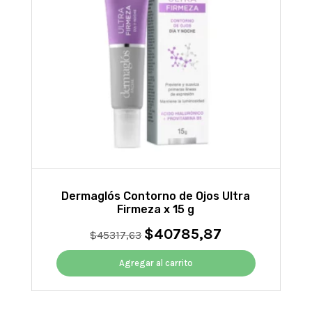
Dermaglós Contorno de Ojos Ultra
Firmeza x 15 g
$
40785,87
El
El
$
45317,63
precio
precio
original
actual
Agregar al carrito
era:
es:
$45317,63.
$40785,87.