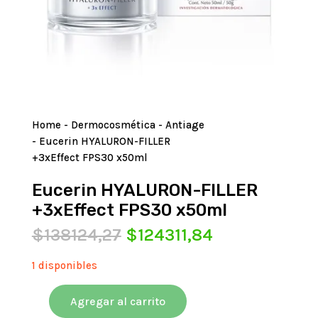
Home
-
Dermocosmética
-
Antiage
- Eucerin HYALURON-FILLER
+3xEffect FPS30 x50ml
Eucerin HYALURON-FILLER
+3xEffect FPS30 x50ml
El
El
$
138124,27
$
124311,84
precio
precio
original
actual
1 disponibles
era:
es:
$138124,27.
$124311,84.
Agregar al carrito
Eucerin