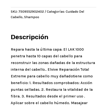
RT
Extreme
SKU:
7509552902402
Categorías:
Cuidado Del
200ml
Cabello
,
Shampoo
cantidad
Descripción
Repara hasta la última capa: El LAK 1000
penetra hasta 10 capas del cabello para
reconstruir las zonas dañadas de la estructura
interna del cabello.. Elvive Reparación Total
Extreme para cabello muy dañadotiene como
beneficio: 1. Resultados comprobados: Acción
puntas selladas. 2. Restaura la vitalidad de la
fibra. 3. Resultados desde el primer uso .
Aplicar sobre el cabello húmedo. Masajear