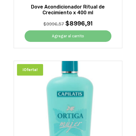
Dove Acondicionador Ritual de
Crecimiento x 400 ml
$
8996,91
El
El
$
9996,57
precio
precio
original
actual
Agregar al carrito
era:
es:
$9996,57.
$8996,91.
¡Oferta!