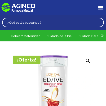
Bebes Y Maternidad
Cuidado de la Piel
Cuidado Del Cabel
¡Oferta!