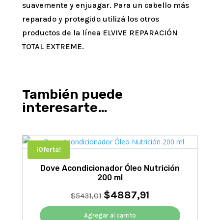
suavemente y enjuagar. Para un cabello más
reparado y protegido utilizá los otros
productos de la línea ELVIVE REPARACIÓN
TOTAL EXTREME.
También puede
interesarte…
¡Oferta!
Dove Acondicionador Óleo Nutrición
200 ml
$
4887,91
El
El
$
5431,01
precio
precio
original
actual
Agregar al carrito