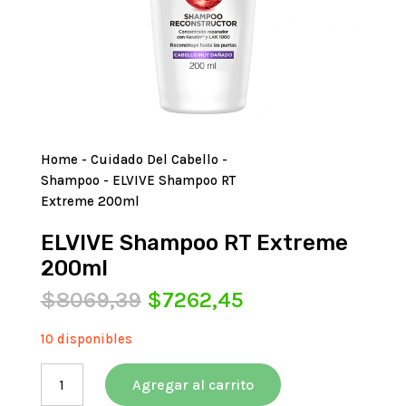
Home
-
Cuidado Del Cabello
-
Shampoo
- ELVIVE Shampoo RT
Extreme 200ml
ELVIVE Shampoo RT Extreme
200ml
El
El
$
8069,39
$
7262,45
precio
precio
original
actual
10 disponibles
era:
es:
ELVIVE
$8069,39.
$7262,45.
Agregar al carrito
Shampoo