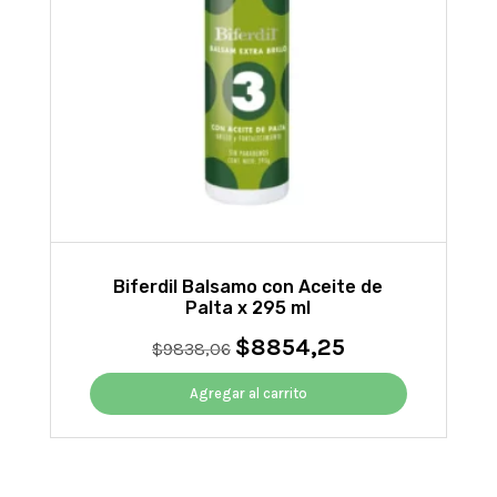
Biferdil Balsamo con Aceite de
Palta x 295 ml
$
8854,25
El
El
$
9838,06
precio
precio
original
actual
Agregar al carrito
era:
es:
$9838,06.
$8854,25.