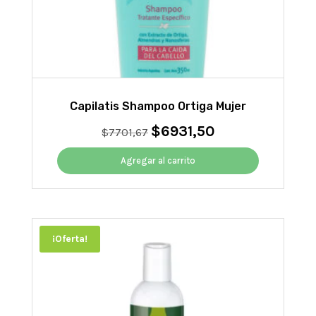
Capilatis Shampoo Ortiga Mujer
$
6931,50
El
El
$
7701,67
precio
precio
original
actual
Agregar al carrito
era:
es:
$7701,67.
$6931,50.
¡Oferta!