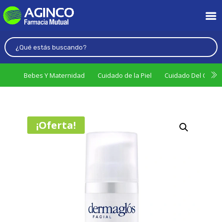
Bebes Y Maternidad
Cuidado de la Piel
Cuidado Del Cabel
¡Oferta!