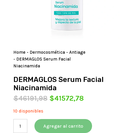
Home
-
Dermocosmética
-
Antiage
- DERMAGLOS Serum Facial
Niacinamida
DERMAGLOS Serum Facial
Niacinamida
El
El
$
46191,98
$
41572,78
precio
precio
original
actual
10 disponibles
era:
es:
DERMAGLOS
$46191,98.
$41572,78.
Agregar al carrito
Serum