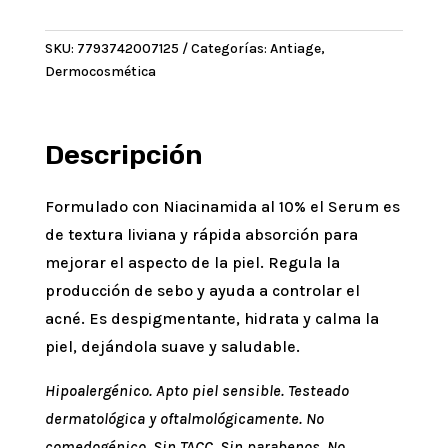
Facial
Niacinamida
SKU:
7793742007125
Categorías:
Antiage
,
cantidad
Dermocosmética
Descripción
Formulado con Niacinamida al 10% el Serum es
de textura liviana y rápida absorción para
mejorar el aspecto de la piel. Regula la
producción de sebo y ayuda a controlar el
acné. Es despigmentante, hidrata y calma la
piel, dejándola suave y saludable.
Hipoalergénico. Apto piel sensible. Testeado
dermatológica y oftalmológicamente. No
comedogénico. Sin TACC. Sin parabenos. No