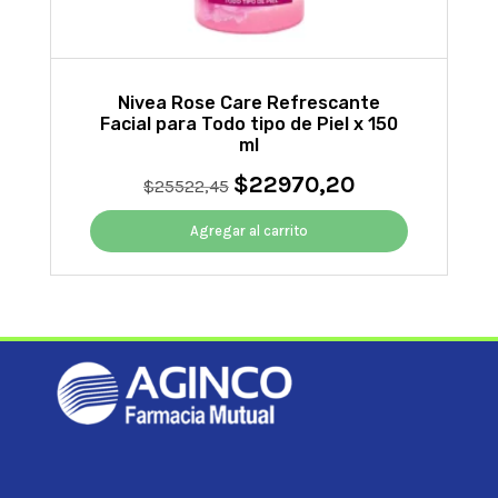
Nivea Rose Care Refrescante
Facial para Todo tipo de Piel x 150
ml
$
22970,20
El
El
$
25522,45
precio
precio
original
actual
Agregar al carrito
era:
es:
$25522,45.
$22970,20.