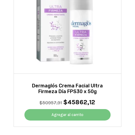
Dermaglós Crema Facial Ultra
Firmeza Día FPS30 x 50g
$
45862,12
El
El
$
50957,91
precio
precio
original
actual
Agregar al carrito
era:
es:
$50957,91.
$45862,12.