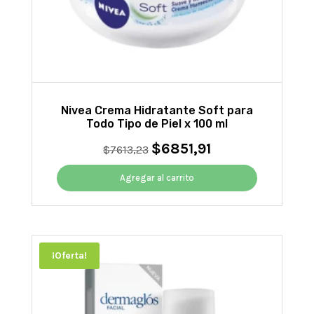
Nivea Crema Hidratante Soft para
Todo Tipo de Piel x 100 ml
$
6851,91
El
El
$
7613,23
precio
precio
original
actual
Agregar al carrito
era:
es:
$7613,23.
$6851,91.
¡Oferta!