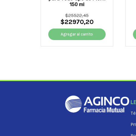
150 ml
El
$
25522,45
$
22970,20
precio
El
original
precio
era:
actual
Agregar al carrito
$25522,45.
es:
$22970,20.
L
Té
Pr
Po