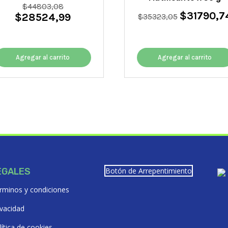
El
$
44803,08
$
31790,7
El
$
28524,99
precio
$
35323,05
El
precio
original
precio
original
era:
actual
era:
$44803,08.
es:
Agregar al carrito
Agregar al carrito
$35323,05.
$28524,99.
EGALES
Botón de Arrepentimiento
rminos y condiciones
ivacidad
lítica de cookies