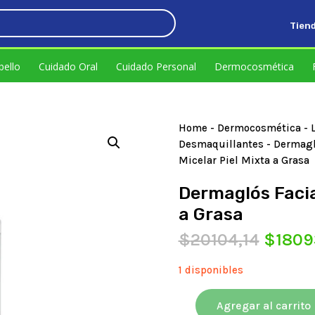
Tien
,73.
bello
Cuidado Oral
Cuidado Personal
Dermocosmética
Home
-
Dermocosmética
-
Desmaquillantes
- Dermagl
Micelar Piel Mixta a Grasa
Dermaglós Facia
a Grasa
El
$
20104,14
$
1809
precio
origin
1 disponibles
era:
$20104
Agregar al carrito
Dermaglós