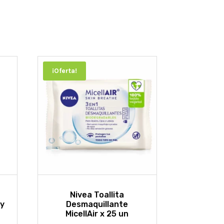
¡Oferta!
Nivea Toallita
 y
Desmaquillante
MicellAir x 25 un