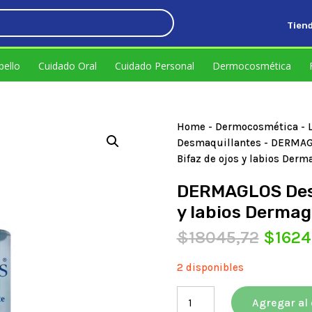
Tien
5.
bello
Cuidado Oral
Cuidado Personal
Dermocosmética
Home
-
Dermocosmética
-
Desmaquillantes
- DERMAG
Bifaz de ojos y labios Der
DERMAGLOS Desm
y labios Dermag
El
$
18045,72
$
1624
precio
origin
2 disponibles
era:
DERMAGLOS
$1804
Agregar al 
Desmaquillante