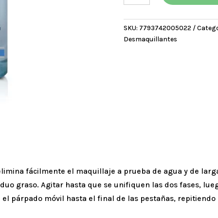
Bifaz
de
SKU:
7793742005022
Catego
ojos
Desmaquillantes
y
labios
Dermaglós
x100ml
cantidad
elimina fácilmente el maquillaje a prueba de agua y de larg
duo graso. Agitar hasta que se unifiquen las dos fases, lue
el párpado móvil hasta el final de las pestañas, repitiendo 