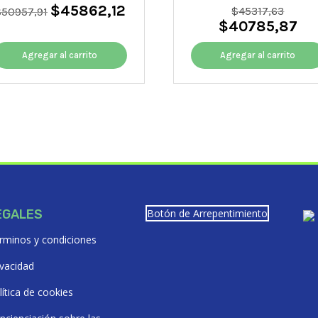
$
45862,12
El
El
El
$
45317,63
$
50957,91
$
40785,87
precio
precio
precio
El
original
actual
origin
pre
era:
es:
era:
actu
Agregar al carrito
Agregar al carrito
$50957,91.
$45862,12.
$45317
es:
$40
EGALES
Botón de Arrepentimiento
rminos y condiciones
ivacidad
lítica de cookies