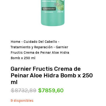
Home
-
Cuidado Del Cabello
-
Tratamiento y Reparación
- Garnier
Fructis Crema de Peinar Aloe Hidra
Bomb x 250 ml
Garnier Fructis Crema de
Peinar Aloe Hidra Bomb x 250
ml
El
El
$
8732,89
$
7859,60
precio
precio
original
actual
9 disponibles