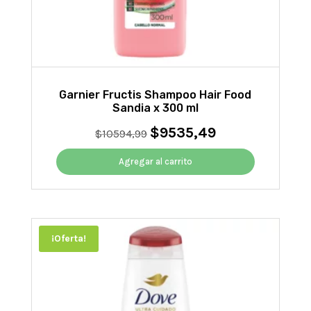
Garnier Fructis Shampoo Hair Food
Sandia x 300 ml
$
9535,49
El
El
$
10594,99
precio
precio
original
actual
Agregar al carrito
era:
es:
$10594,99.
$9535,49.
¡Oferta!