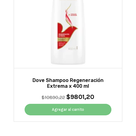
Dove Shampoo Regeneración
Extrema x 400 ml
$
9801,20
El
El
$
10890,22
precio
precio
original
actual
Agregar al carrito
era:
es:
$10890,22.
$9801,20.