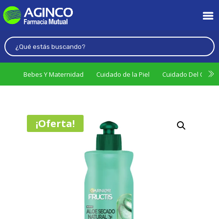
Bebes Y Maternidad
Cuidado de la Piel
Cuidado Del Cabel
¡Oferta!