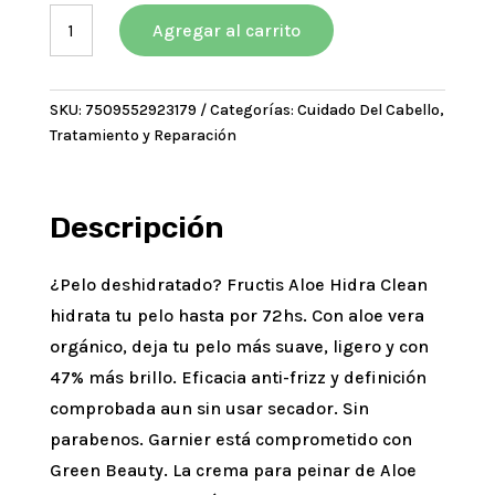
era:
es:
Garnier
$8732,89.
$7859,60.
Agregar al carrito
Fructis
Crema
de
SKU:
7509552923179
Categorías:
Cuidado Del Cabello
,
Peinar
Tratamiento y Reparación
Aloe
Hidra
Bomb
x
Descripción
250
ml
¿Pelo deshidratado? Fructis Aloe Hidra Clean
cantidad
hidrata tu pelo hasta por 72hs. Con aloe vera
orgánico, deja tu pelo más suave, ligero y con
47% más brillo. Eficacia anti-frizz y definición
comprobada aun sin usar secador. Sin
parabenos. Garnier está comprometido con
Green Beauty. La crema para peinar de Aloe