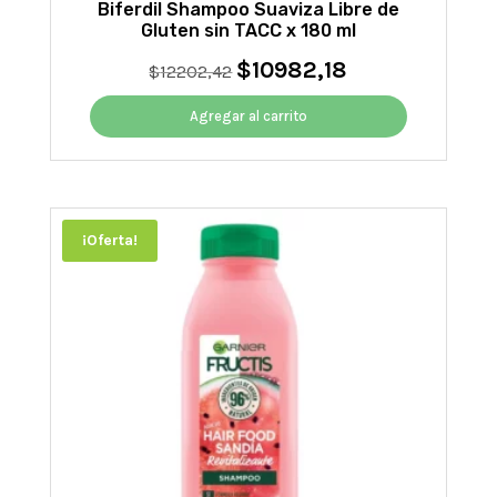
Biferdil Shampoo Suaviza Libre de
Gluten sin TACC x 180 ml
$
10982,18
El
El
$
12202,42
precio
precio
original
actual
Agregar al carrito
era:
es:
$12202,42.
$10982,18.
¡Oferta!