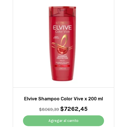
Elvive Shampoo Color Vive x 200 ml
$
7262,45
El
El
$
8069,39
precio
precio
original
actual
Agregar al carrito
era:
es: