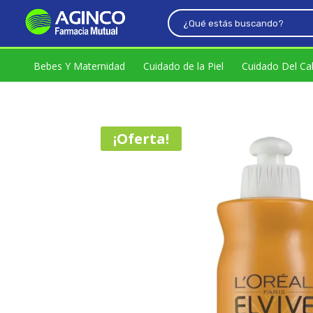
era:
es:
$10746,06.
$9671,45
Bebes Y Maternidad
Cuidado de la Piel
Cuidado Del Ca
¡Oferta!