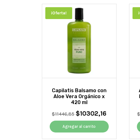
¡Oferta!
Capilatis Balsamo con
Aloe Vera Orgánico x
420 ml
$
10302,16
El
El
$
11446,85
precio
precio
original
actual
Agregar al carrito
era:
es:
$11446,85.
$10302,16.