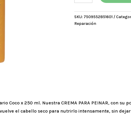
de
Peinar
SKU:
7509552851601
Categor
Oleo
Reparación
Extraordinario
Coco
x
250
ml
cantidad
inario Coco x 250 ml. Nuestra CREMA PARA PEINAR, con su 
nvuelve el cabello seco para nutrirlo intensamente, sin deja