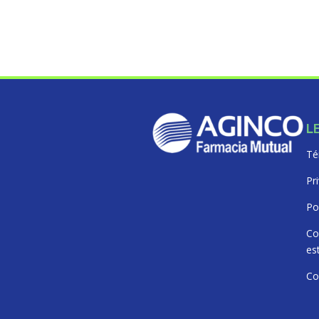
L
Té
Pr
Po
Co
es
Co