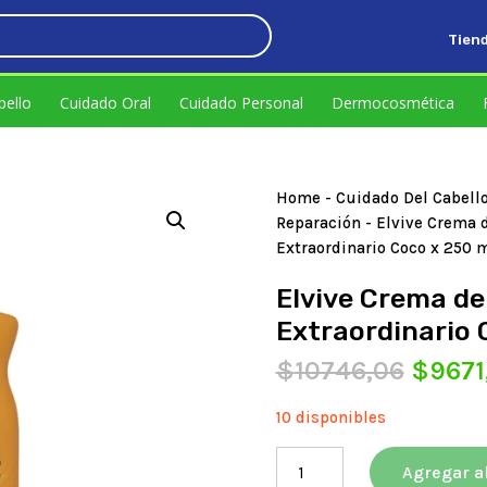
Tien
.
bello
Cuidado Oral
Cuidado Personal
Dermocosmética
Home
-
Cuidado Del Cabell
Reparación
- Elvive Crema d
Extraordinario Coco x 250 
Elvive Crema de
Extraordinario 
El
$
10746,06
$
9671
precio
origin
10 disponibles
era:
Elvive
$1074
Agregar al
Crema