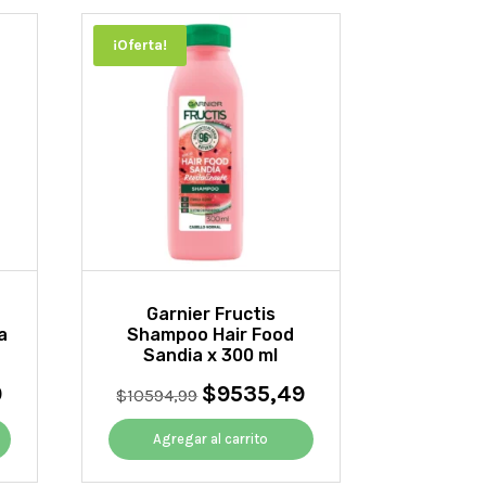
¡Oferta!
Garnier Fructis
a
Shampoo Hair Food
Sandia x 300 ml
0
$
9535,49
El
El
El
$
10594,99
precio
precio
precio
actual
original
actual
Agregar al carrito
es:
era:
es:
$9801,20.
$10594,99.
$9535,49.