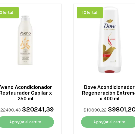
¡Oferta!
¡Oferta!
Aveno Acondicionador
Dove Acondicionador
Restaurador Capilar x
Regeneración Extrem
250 ml
x 400 ml
$
20241,39
$
9801,2
El
El
El
$
22490,43
$
10890,22
precio
precio
precio
original
actual
original
Agregar al carrito
Agregar al carrito
era:
es:
era:
$22490,43.
$20241,39.
$10890,22.