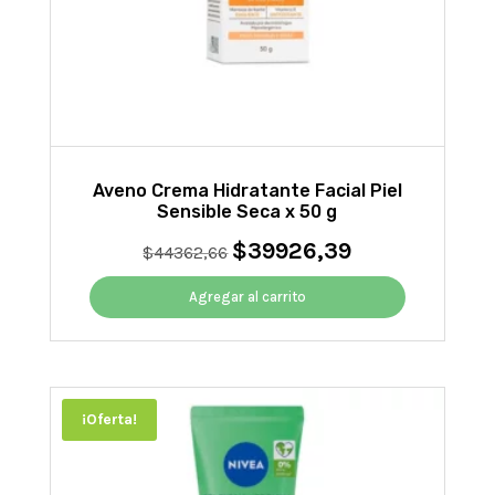
Aveno Crema Hidratante Facial Piel
Sensible Seca x 50 g
$
39926,39
El
El
$
44362,66
precio
precio
original
actual
Agregar al carrito
era:
es:
$44362,66.
$39926,39.
¡Oferta!