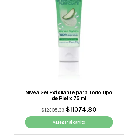
Nivea Gel Exfoliante para Todo tipo
de Piel x 75 ml
$
11074,80
El
El
$
12305,33
precio
precio
original
actual
Agregar al carrito
era:
es:
$12305,33.
$11074,80.