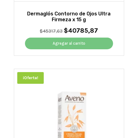
Dermaglós Contorno de Ojos Ultra
Firmeza x 15 g
$
40785,87
El
El
$
45317,63
precio
precio
original
actual
Agregar al carrito
era:
es:
$45317,63.
$40785,87.
¡Oferta!