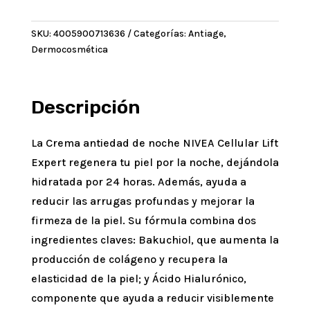
Lift
Noche
SKU:
4005900713636
Categorías:
Antiage
,
Expert
Dermocosmética
con
Bakuchiol
x
50
Descripción
ml
cantidad
La Crema antiedad de noche NIVEA Cellular Lift
Expert regenera tu piel por la noche, dejándola
hidratada por 24 horas. Además, ayuda a
reducir las arrugas profundas y mejorar la
firmeza de la piel. Su fórmula combina dos
ingredientes claves: Bakuchiol, que aumenta la
producción de colágeno y recupera la
elasticidad de la piel; y Ácido Hialurónico,
componente que ayuda a reducir visiblemente