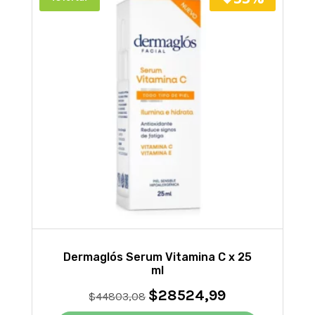
Dermaglós Serum Vitamina C x 25
ml
$
28524,99
El
El
$
44803,08
precio
precio