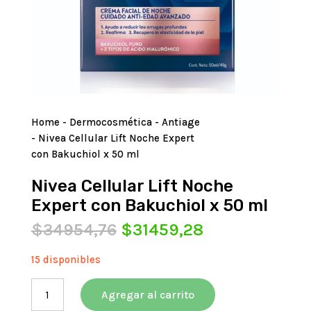
Home
-
Dermocosmética
-
Antiage
- Nivea Cellular Lift Noche Expert
con Bakuchiol x 50 ml
Nivea Cellular Lift Noche
Expert con Bakuchiol x 50 ml
El
El
$
34954,76
$
31459,28
precio
precio
original
actual
15 disponibles
era:
es:
Nivea
$34954,76.
$31459,28.
Agregar al carrito
Cellular