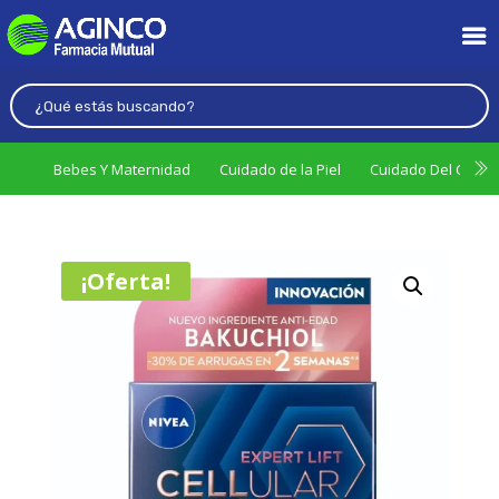
Bebes Y Maternidad
Cuidado de la Piel
Cuidado Del Cabel
¡Oferta!