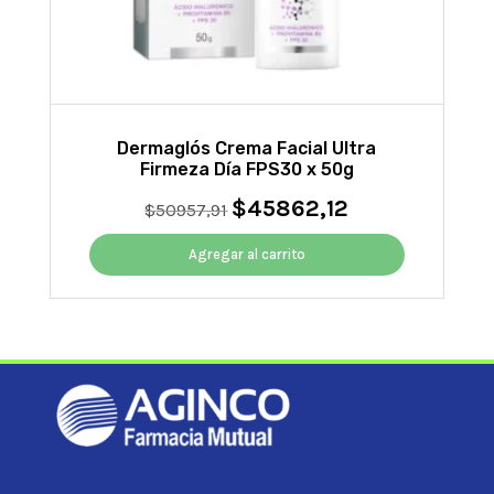
Dermaglós Crema Facial Ultra
Firmeza Día FPS30 x 50g
$
45862,12
El
El
$
50957,91
precio
precio
original
actual
Agregar al carrito
era:
es:
$50957,91.
$45862,12.