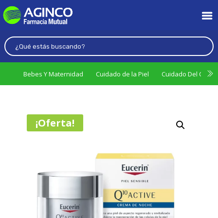
Bebes Y Maternidad
Cuidado de la Piel
Cuidado Del Cabel
¡Oferta!