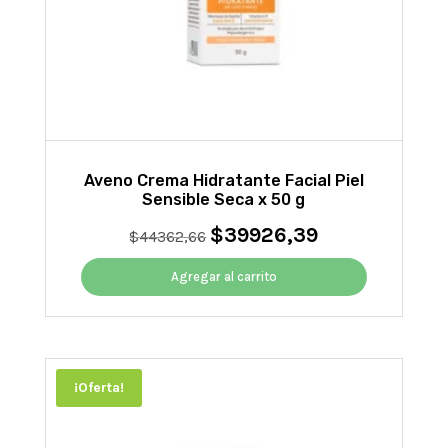
Aveno Crema Hidratante Facial Piel
Sensible Seca x 50 g
$
39926,39
El
El
$
44362,66
precio
precio
original
actual
Agregar al carrito
era:
es:
$44362,66.
$39926,39.
¡Oferta!