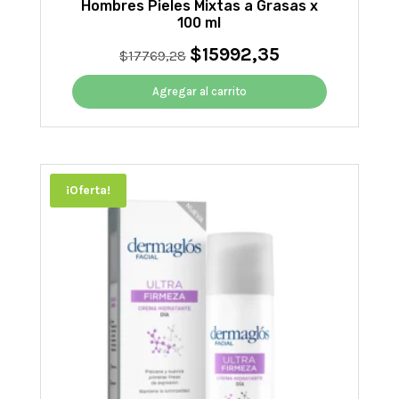
Hombres Pieles Mixtas a Grasas x
100 ml
$
15992,35
El
El
$
17769,28
precio
precio
original
actual
Agregar al carrito
era:
es:
$17769,28.
$15992,35.
¡Oferta!