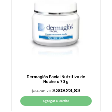
Dermaglós Facial Nutritiva de
Noche x 70 g
$
30823,83
El
El
$
34248,70
precio
precio
original
actual
Agregar al carrito
era:
es:
$34248,70.
$30823,83.