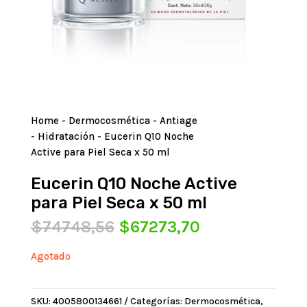
Home
-
Dermocosmética
-
Antiage
-
Hidratación
- Eucerin Q10 Noche
Active para Piel Seca x 50 ml
Eucerin Q10 Noche Active
para Piel Seca x 50 ml
El
El
$
74748,56
$
67273,70
precio
precio
original
actual
Agotado
era:
es:
$74748,56.
$67273,70.
SKU:
4005800134661
Categorías:
Dermocosmética
,