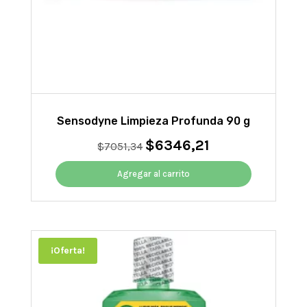
Sensodyne Limpieza Profunda 90 g
$
6346,21
El
El
$
7051,34
precio
precio
original
actual
Agregar al carrito
era:
es:
$7051,34.
$6346,21.
¡Oferta!