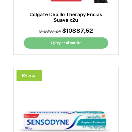
Colgate Cepillo Therapy Encias
Suave x2u
$
10887,52
El
El
$
12097,24
precio
precio
original
actual
Agregar al carrito
era:
es:
$12097,24.
$10887,52.
¡Oferta!