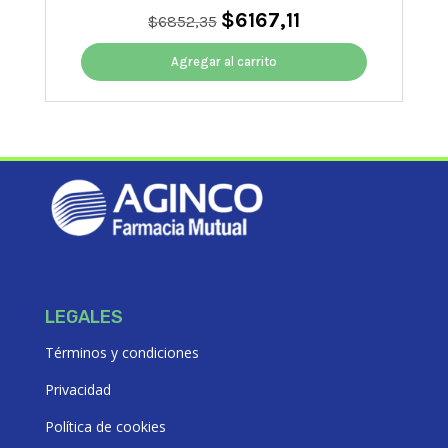
$
6167,11
El
El
$
6852,35
precio
precio
original
actual
Agregar al carrito
era:
es:
$6852,35.
$6167,11.
LEGALES
Términos y condiciones
Privacidad
Política de cookies