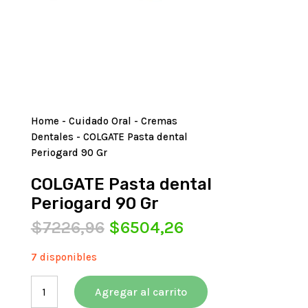
Home
-
Cuidado Oral
-
Cremas
Dentales
- COLGATE Pasta dental
Periogard 90 Gr
COLGATE Pasta dental
Periogard 90 Gr
El
El
$
7226,96
$
6504,26
precio
precio
original
actual
7 disponibles
era:
es:
COLGATE
$7226,96.
$6504,26.
Agregar al carrito
Pasta