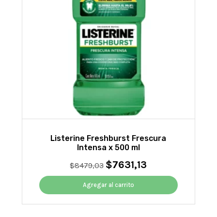
Listerine Freshburst Frescura
Intensa x 500 ml
$
7631,13
El
El
$
8479,03
precio
precio
original
actual
Agregar al carrito
era:
es:
$8479,03.
$7631,13.