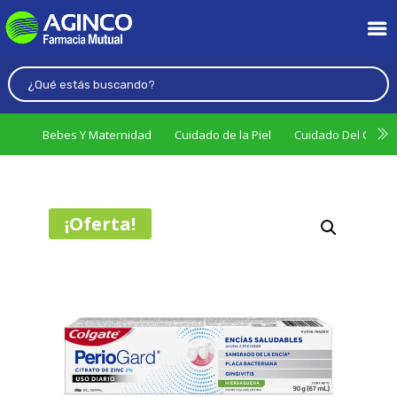
Bebes Y Maternidad
Cuidado de la Piel
Cuidado Del Cabel
¡Oferta!