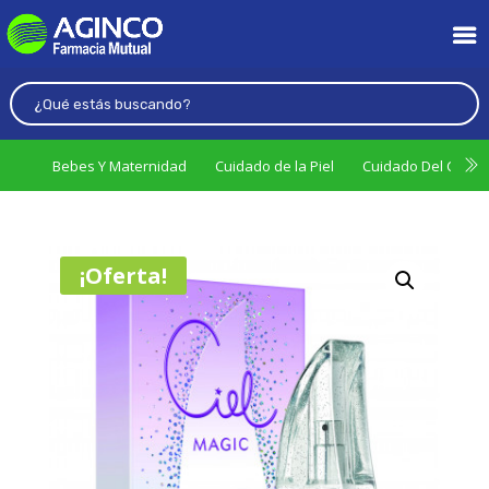
Bebes Y Maternidad
Cuidado de la Piel
Cuidado Del Cabel
¡Oferta!