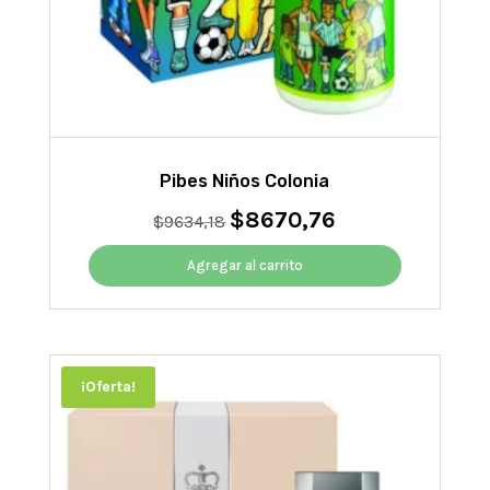
Pibes Niños Colonia
$
8670,76
El
El
$
9634,18
precio
precio
original
actual
Agregar al carrito
era:
es:
$9634,18.
$8670,76.
¡Oferta!