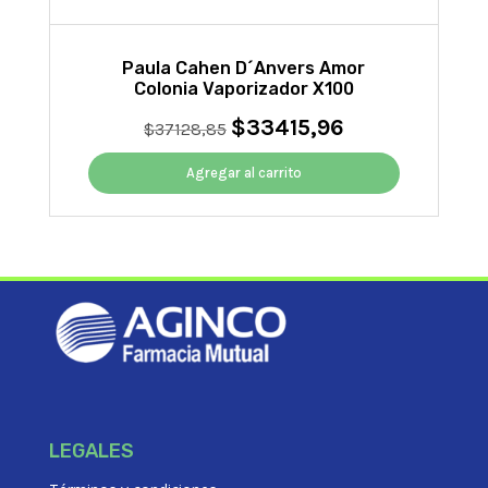
Paula Cahen D´Anvers Amor
Colonia Vaporizador X100
$
33415,96
El
El
$
37128,85
precio
precio
original
actual
Agregar al carrito
era:
es:
$37128,85.
$33415,96.
LEGALES