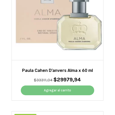
Paula Cahen D’anvers Alma x 60 ml
$
29979,94
El
El
$
33311,04
precio
precio
original
actual
Agregar al carrito
era:
es:
$33311,04.
$29979,94.