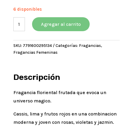
precio
precio
original
actual
6 disponibles
era:
es:
Ciel
$23766,33.
$21389,70.
Agregar al carrito
Magic
Eau
de
SKU:
7791600295134
Categorías:
Fragancias
,
Parfum
Fragancias Femeninas
80
Ml
cantidad
Descripción
Fragancia floriental frutada que evoca un
universo magico.
Cassis, lima y frutos rojos en una combinacion
moderna y joven con rosas, violetas y jazmin.