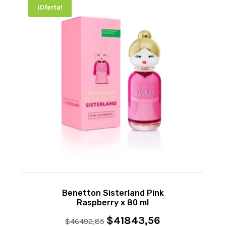
¡Oferta!
Benetton Sisterland Pink
Raspberry x 80 ml
$
41843,56
El
El
$
46492,85