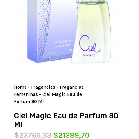
Home
-
Fragancias
-
Fragancias
Femeninas
- Ciel Magic Eau de
Parfum 80 Ml
Ciel Magic Eau de Parfum 80
Ml
El
El
$
23766,33
$
21389,70