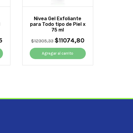
Nivea Gel Exfoliante
l
para Todo tipo de Piel x
75 ml
5
$
11074,80
El
El
El
$
12305,33
precio
precio
precio
actual
original
actual
Agregar al carrito
es:
era:
es:
$39920,55.
$12305,33.
$11074,80.