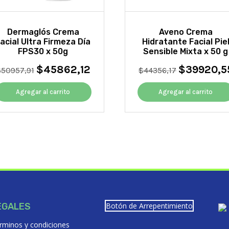
Dermaglós Crema
Aveno Crema
acial Ultra Firmeza Día
Hidratante Facial Pie
FPS30 x 50g
Sensible Mixta x 50 g
$
45862,12
$
39920,5
El
El
El
$
50957,91
$
44356,17
precio
precio
precio
original
actual
original
Agregar al carrito
Agregar al carrito
era:
es:
era:
$50957,91.
$45862,12.
$44356,17.
EGALES
Botón de Arrepentimiento
rminos y condiciones