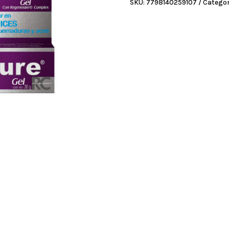
SKU:
7798140259107
Categor
30
G
cantidad