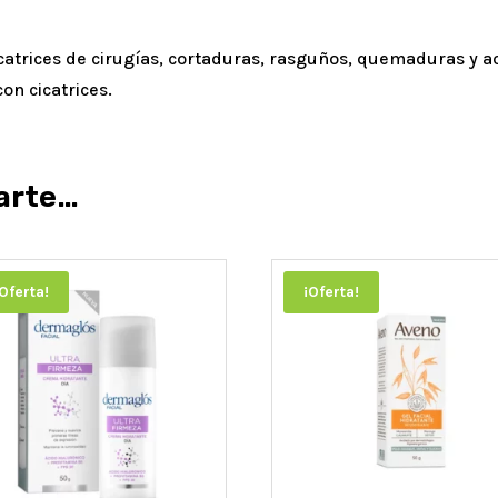
icatrices de cirugías, cortaduras, rasguños, quemaduras y a
con cicatrices.
arte…
¡Oferta!
¡Oferta!