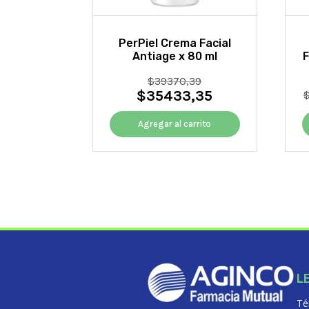
PerPiel Crema Facial
Antiage x 80 ml
F
El
$
39370,39
$
35433,35
precio
El
original
precio
era:
actual
Agregar al carrito
$39370,39.
es:
$35433,35.
L
Té