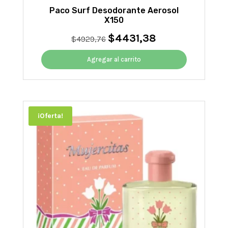
Paco Surf Desodorante Aerosol
X150
$
4431,38
El
El
$
4929,76
precio
precio
original
actual
Agregar al carrito
era:
es:
$4929,76.
$4431,38.
¡Oferta!