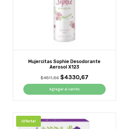
Mujercitas Sophie Desodorante
Aerosol X123
$
4330,67
El
El
$
4811,86
precio
precio
original
actual
Agregar al carrito
era:
es:
$4811,86.
$4330,67.
¡Oferta!