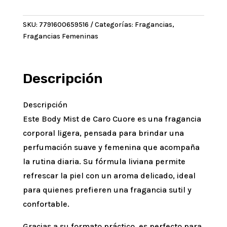
BODY
MIST
SKU:
7791600659516
Categorías:
Fragancias
,
120ML
Fragancias Femeninas
cantidad
Descripción
Descripción
Este Body Mist de Caro Cuore es una fragancia
corporal ligera, pensada para brindar una
perfumación suave y femenina que acompaña
la rutina diaria. Su fórmula liviana permite
refrescar la piel con un aroma delicado, ideal
para quienes prefieren una fragancia sutil y
confortable.
Gracias a su formato práctico, es perfecto para