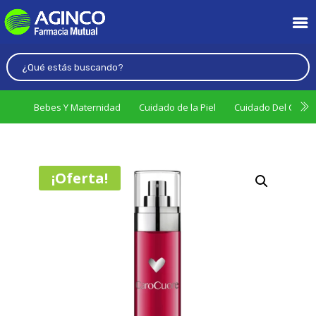
Bebes Y Maternidad
Cuidado de la Piel
Cuidado Del Cabel
¡Oferta!