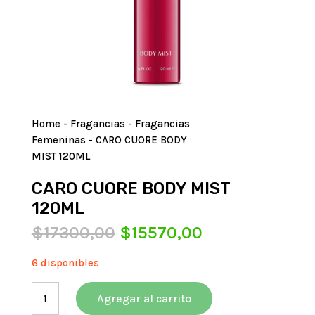
Home
-
Fragancias
-
Fragancias
Femeninas
- CARO CUORE BODY
MIST 120ML
CARO CUORE BODY MIST
120ML
El
El
$
17300,00
$
15570,00
precio
precio
original
actual
6 disponibles
era:
es:
CARO
$17300,00.
$15570,00.
Agregar al carrito
CUORE