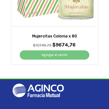
Mujercitas Colonia x 80
$
9674,76
El
El
$
10749,73
precio
precio
original
actual
Agregar al carrito
era:
es:
$10749,73.
$9674,76.