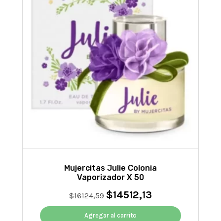
Mujercitas Julie Colonia
Vaporizador X 50
$
14512,13
El
El
$
16124,59
precio
precio
original
actual
Agregar al carrito