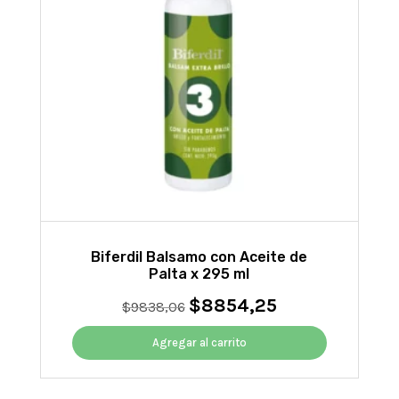
Biferdil Balsamo con Aceite de
Palta x 295 ml
$
8854,25
El
El
$
9838,06
precio
precio
original
actual
Agregar al carrito
era:
es:
$9838,06.
$8854,25.