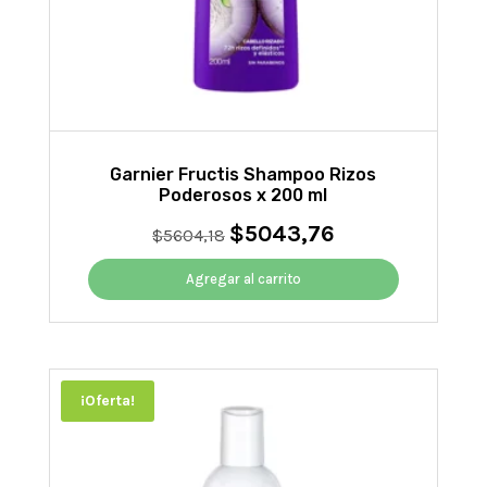
Garnier Fructis Shampoo Rizos
Poderosos x 200 ml
$
5043,76
El
El
$
5604,18
precio
precio
original
actual
Agregar al carrito
era:
es:
$5604,18.
$5043,76.
¡Oferta!