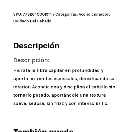
Acido
Hialuronico
SKU:
7792640001914
Categorías:
Acondicionador
,
x
Cuidado Del Cabello
350
ml
cantidad
Descripción
Descripción:
Hidrata la fibra capilar en profundidad y
aporta nutrientes esenciales, densificando su
interior. Acondiciona y disciplina el cabello sin
tornarlo pesado, aportándole una textura
suave, sedosa, sin frizz y con intenso brillo.