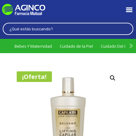
Bebes Y Maternidad
Cuidado de la Piel
Cuidado Del Cabel
¡Oferta!