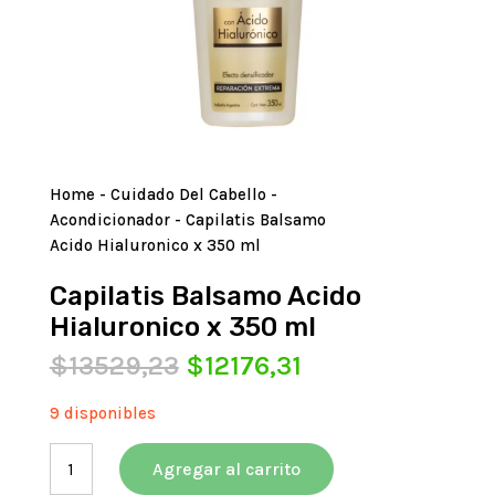
Home
-
Cuidado Del Cabello
-
Acondicionador
- Capilatis Balsamo
Acido Hialuronico x 350 ml
Capilatis Balsamo Acido
Hialuronico x 350 ml
El
El
$
13529,23
$
12176,31
precio
precio
original
actual
9 disponibles
era:
es:
Capilatis
$13529,23.
$12176,31.
Agregar al carrito
Balsamo