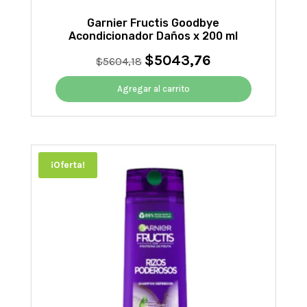
Garnier Fructis Goodbye
Acondicionador Daños x 200 ml
$
5043,76
El
El
$
5604,18
precio
precio
original
actual
Agregar al carrito
era:
es:
$5604,18.
$5043,76.
¡Oferta!