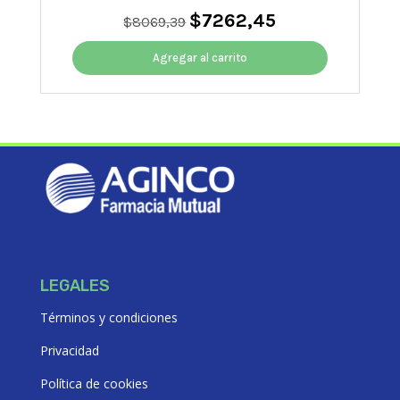
$
7262,45
El
El
$
8069,39
precio
precio
original
actual
Agregar al carrito
era:
es:
$8069,39.
$7262,45.
LEGALES
Términos y condiciones
Privacidad
Política de cookies