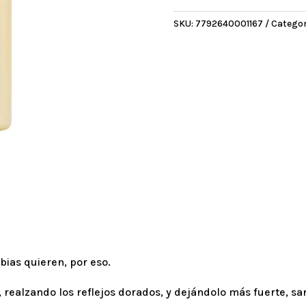
x
SKU:
7792640001167
Categor
420
ml
cantidad
bias quieren, por eso.
lo, realzando los reflejos dorados, y dejándolo más fuerte, sa