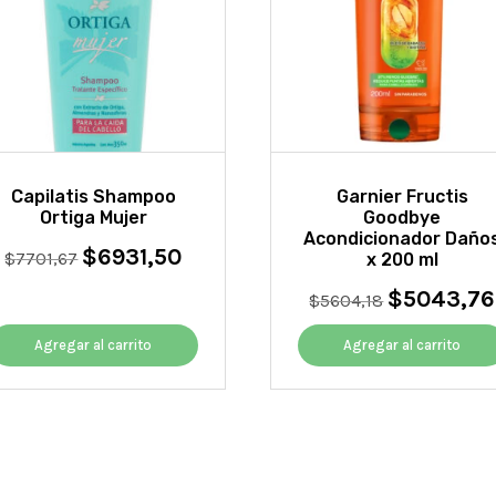
Capilatis Shampoo
Garnier Fructis
Ortiga Mujer
Goodbye
Acondicionador Daño
$
6931,50
El
El
$
7701,67
x 200 ml
precio
precio
$
5043,76
El
$
5604,18
original
actual
precio
era:
es:
original
Agregar al carrito
Agregar al carrito
$7701,67.
$6931,50.
era:
$5604,18.