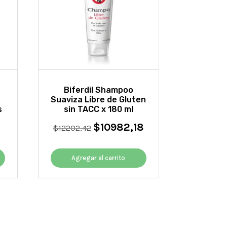
Biferdil Shampoo
Suaviza Libre de Gluten
s
sin TACC x 180 ml
$
10982,18
El
El
$
12202,42
El
precio
precio
precio
original
actual
actual
Agregar al carrito
era:
es:
es:
$12202,42.
$10982,18.
$5043,76.