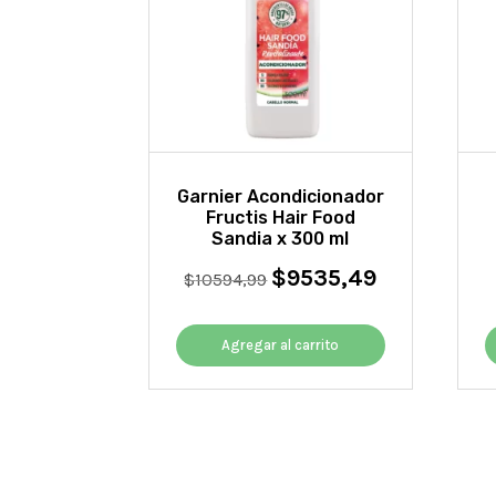
Garnier Acondicionador
Fructis Hair Food
Sandia x 300 ml
$
9535,49
El
El
$
10594,99
precio
precio
original
actual
Agregar al carrito
era:
es:
$10594,99.
$9535,49.