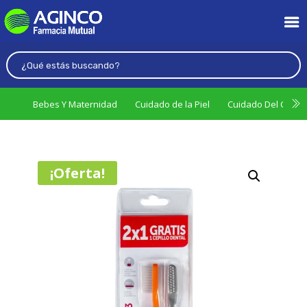
Bebes Y Maternidad
Cuidado de la Piel
Cuidado Del Cabel
¡Oferta!