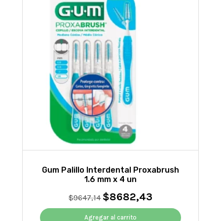
Gum Palillo Interdental Proxabrush
1.6 mm x 4 un
$
8682,43
El
El
$
9647,14
precio
precio
original
actual
Agregar al carrito