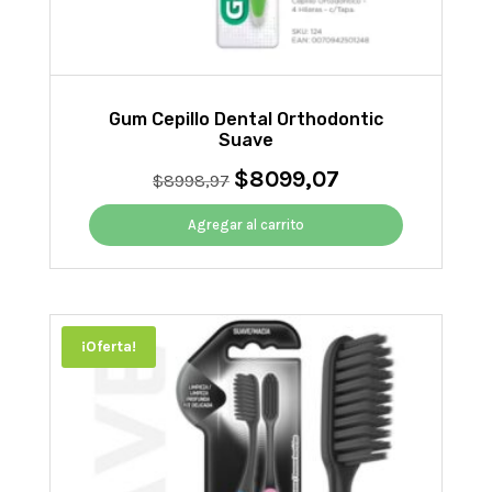
Gum Cepillo Dental Orthodontic
Suave
$
8099,07
El
El
$
8998,97
precio
precio
original
actual
Agregar al carrito
era:
es:
$8998,97.
$8099,07.
¡Oferta!