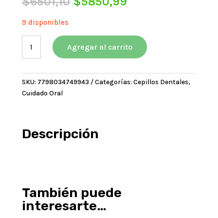
El
El
$
6501,10
$
5850,99
precio
precio
original
actual
9 disponibles
era:
es:
BUCALTAC
$6501,10.
$5850,99.
Agregar al carrito
CEPILLO
SERIE
3
SKU:
7798034749943
Categorías:
Cepillos Dentales
,
–
Cuidado Oral
2×1
(2
PACKS)
cantidad
Descripción
También puede
interesarte…