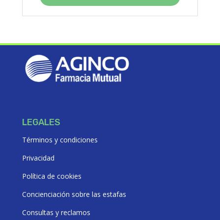
era:
es:
$9647,14.
$8682,43.
LEGALES
Términos y condiciones
Privacidad
Política de cookies
Concienciación sobre las estafas
Consultas y reclamos