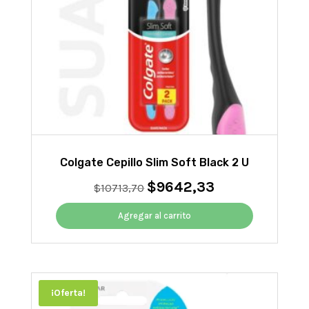
Colgate Cepillo Slim Soft Black 2 U
$
9642,33
El
El
$
10713,70
precio
precio
original
actual
Agregar al carrito
era:
es:
$10713,70.
$9642,33.
¡Oferta!