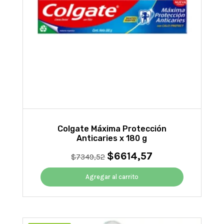
Colgate Máxima Protección
Anticaries x 180 g
$
6614,57
El
El
$
7349,52
precio
precio
original
actual
Agregar al carrito
era:
es:
$7349,52.
$6614,57.