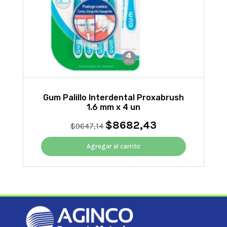
Gum Palillo Interdental Proxabrush
1.6 mm x 4 un
$
8682,43
El
El
$
9647,14
precio
precio
original
actual
Agregar al carrito
era:
es:
$9647,14.
$8682,43.