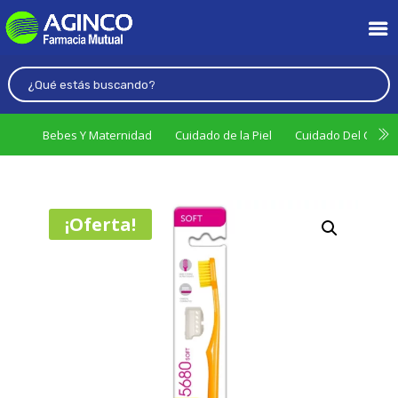
Bebes Y Maternidad
Cuidado de la Piel
Cuidado Del Cabel
¡Oferta!