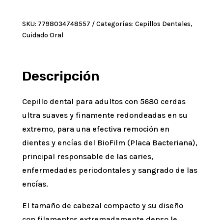
5680
Cepillo
SKU:
7798034748557
Categorías:
Cepillos Dentales
,
Dental
Cuidado Oral
Ultra
Suave
+
Capuchón
Descripción
cantidad
Cepillo dental para adultos con 5680 cerdas
ultra suaves y finamente redondeadas en su
extremo, para una efectiva remoción en
dientes y encías del BioFilm (Placa Bacteriana),
principal responsable de las caries,
enfermedades periodontales y sangrado de las
encías.
El tamaño de cabezal compacto y su diseño
con filamentos extremadamente denso le