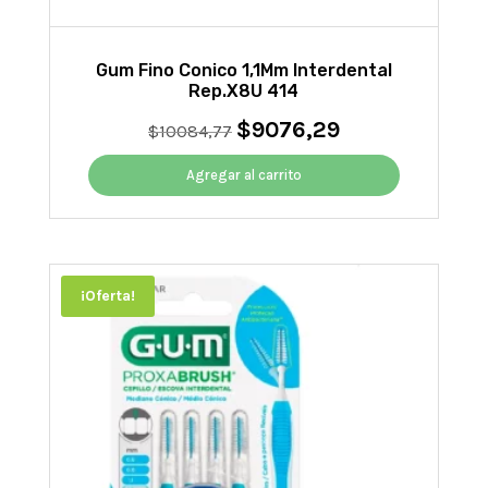
Gum Fino Conico 1,1Mm Interdental
Rep.X8U 414
$
9076,29
El
El
$
10084,77
precio
precio
original
actual
Agregar al carrito
era:
es:
$10084,77.
$9076,29.
¡Oferta!