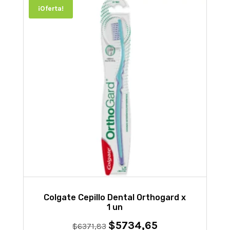
¡Oferta!
Colgate Cepillo Dental Orthogard x
1 un
$
5734,65
El
El
$
6371,83