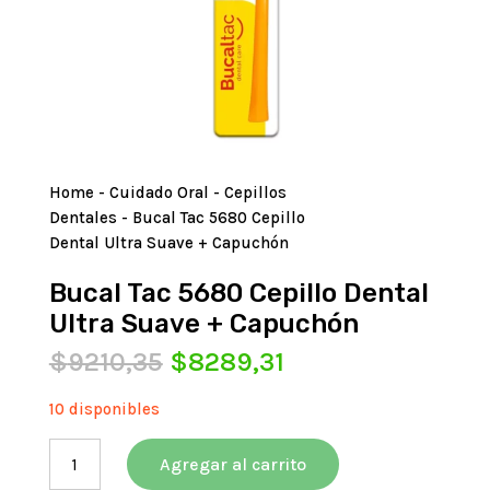
Home
-
Cuidado Oral
-
Cepillos
Dentales
- Bucal Tac 5680 Cepillo
Dental Ultra Suave + Capuchón
Bucal Tac 5680 Cepillo Dental
Ultra Suave + Capuchón
El
El
$
9210,35
$
8289,31
precio
precio
original
actual
10 disponibles
era:
es:
Bucal
$9210,35.
$8289,31.
Agregar al carrito
Tac